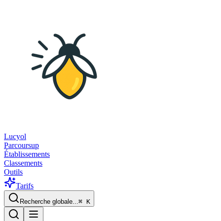
Lucyol
Parcoursup
Établissements
Classements
Outils
Tarifs
Recherche globale...
⌘
K