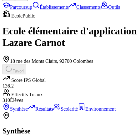
Parcoursup
Établissements
Classements
Outils
Ecole
Public
Ecole élémentaire d'application
Lazare Carnot
18 rue des Monts Clairs
,
92700
Colombes
Favori
Score IPS Global
136.2
Effectifs Totaux
310
Élèves
Synthèse
Résultats
Scolarité
Environnement
Synthèse