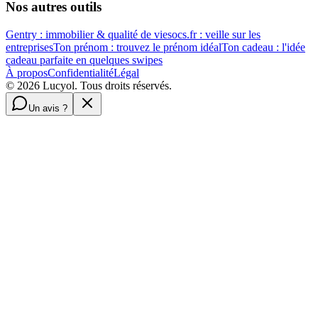
Nos autres outils
Gentry : immobilier & qualité de vie
socs.fr : veille sur les
entreprises
Ton prénom : trouvez le prénom idéal
Ton cadeau : l'idée
cadeau parfaite en quelques swipes
À propos
Confidentialité
Légal
©
2026
Lucyol. Tous droits réservés.
Un avis ?