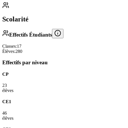
Scolarité
Effectifs Étudiants
Classes:
17
Élèves:
280
Effectifs par niveau
CP
23
élèves
CE1
46
élèves