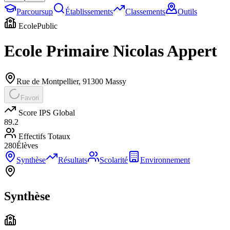
Parcoursup
Établissements
Classements
Outils
Ecole
Public
Ecole Primaire Nicolas Appert
Rue de Montpellier
,
91300
Massy
Favori
Score IPS Global
89.2
Effectifs Totaux
280
Élèves
Synthèse
Résultats
Scolarité
Environnement
Synthèse