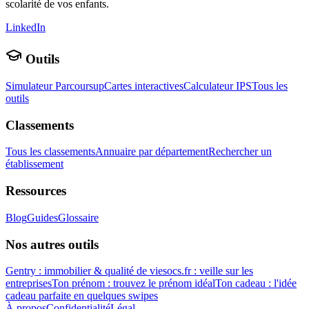
scolarité de vos enfants.
LinkedIn
Outils
Simulateur Parcoursup
Cartes interactives
Calculateur IPS
Tous les
outils
Classements
Tous les classements
Annuaire par département
Rechercher un
établissement
Ressources
Blog
Guides
Glossaire
Nos autres outils
Gentry : immobilier & qualité de vie
socs.fr : veille sur les
entreprises
Ton prénom : trouvez le prénom idéal
Ton cadeau : l'idée
cadeau parfaite en quelques swipes
À propos
Confidentialité
Légal