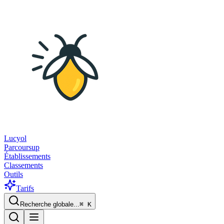
Lucyol
Parcoursup
Établissements
Classements
Outils
Tarifs
Recherche globale...
⌘
K