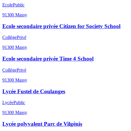
Ecole
Public
91300
Massy
Ecole secondaire privée Citizen for Society School
Collège
Privé
91300
Massy
Ecole secondaire privée Time 4 School
Collège
Privé
91300
Massy
Lycée Fustel de Coulanges
Lycée
Public
91300
Massy
Lycée polyvalent Parc de Vilgénis