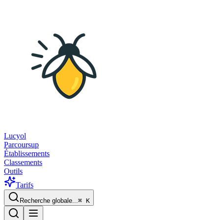
Lucyol
Parcoursup
Établissements
Classements
Outils
Tarifs
Recherche globale...
⌘
K