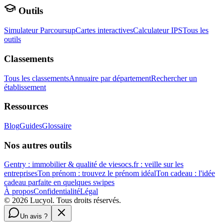
Outils
Simulateur Parcoursup
Cartes interactives
Calculateur IPS
Tous les
outils
Classements
Tous les classements
Annuaire par département
Rechercher un
établissement
Ressources
Blog
Guides
Glossaire
Nos autres outils
Gentry : immobilier & qualité de vie
socs.fr : veille sur les
entreprises
Ton prénom : trouvez le prénom idéal
Ton cadeau : l'idée
cadeau parfaite en quelques swipes
À propos
Confidentialité
Légal
©
2026
Lucyol. Tous droits réservés.
Un avis ?