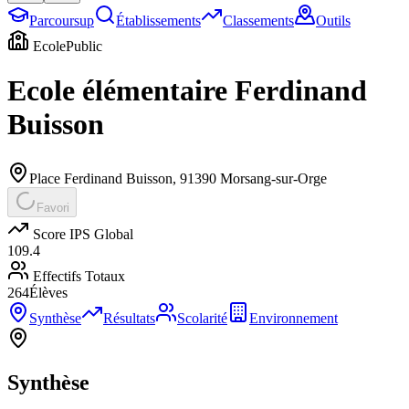
Parcoursup
Établissements
Classements
Outils
Ecole
Public
Ecole élémentaire Ferdinand
Buisson
Place Ferdinand Buisson
,
91390
Morsang-sur-Orge
Favori
Score IPS Global
109.4
Effectifs Totaux
264
Élèves
Synthèse
Résultats
Scolarité
Environnement
Synthèse