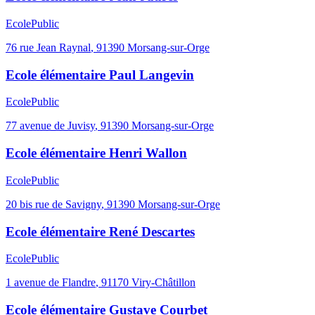
Ecole
Public
76 rue Jean Raynal
,
91390
Morsang-sur-Orge
Ecole élémentaire Paul Langevin
Ecole
Public
77 avenue de Juvisy
,
91390
Morsang-sur-Orge
Ecole élémentaire Henri Wallon
Ecole
Public
20 bis rue de Savigny
,
91390
Morsang-sur-Orge
Ecole élémentaire René Descartes
Ecole
Public
1 avenue de Flandre
,
91170
Viry-Châtillon
Ecole élémentaire Gustave Courbet