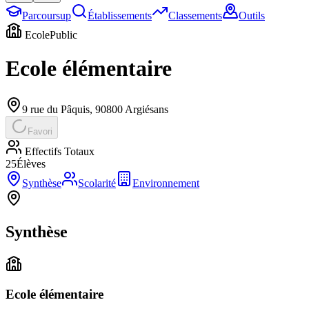
Parcoursup
Établissements
Classements
Outils
Ecole
Public
Ecole élémentaire
9 rue du Pâquis
,
90800
Argiésans
Favori
Effectifs Totaux
25
Élèves
Synthèse
Scolarité
Environnement
Synthèse
Ecole élémentaire