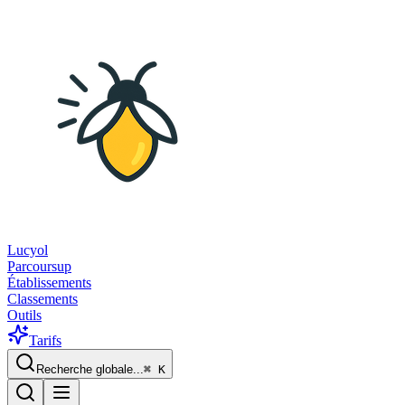
Lucyol
Parcoursup
Établissements
Classements
Outils
Tarifs
Recherche globale...
⌘
K