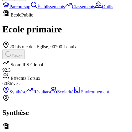
Parcoursup
Établissements
Classements
Outils
Ecole
Public
Ecole primaire
20 bis rue de l'Eglise
,
90200
Lepuix
Favori
Score IPS Global
92.3
Effectifs Totaux
60
Élèves
Synthèse
Résultats
Scolarité
Environnement
Synthèse