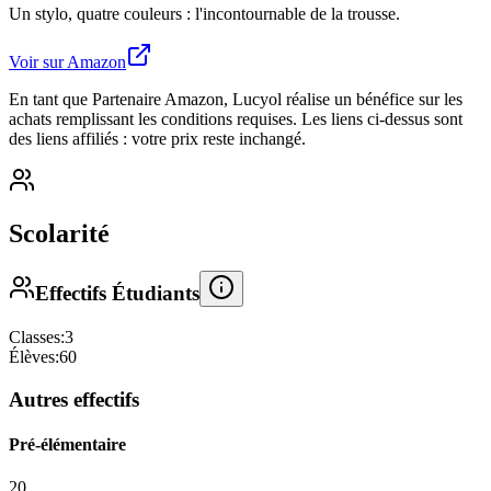
Un stylo, quatre couleurs : l'incontournable de la trousse.
Voir sur Amazon
En tant que Partenaire Amazon, Lucyol réalise un bénéfice sur les
achats remplissant les conditions requises. Les liens ci-dessus sont
des liens affiliés : votre prix reste inchangé.
Scolarité
Effectifs Étudiants
Classes:
3
Élèves:
60
Autres effectifs
Pré-élémentaire
20