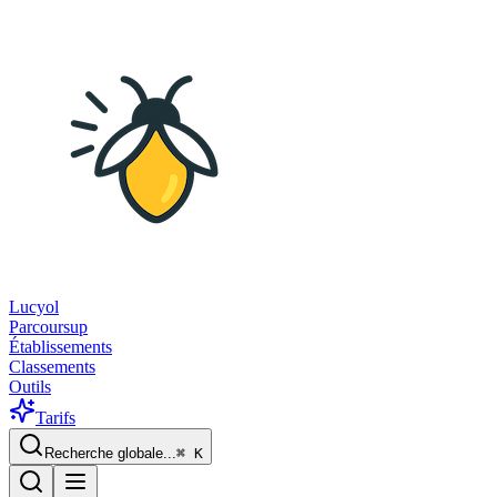
Lucyol
Parcoursup
Établissements
Classements
Outils
Tarifs
Recherche globale...
⌘
K