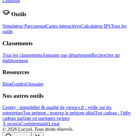
LinkedIn
Outils
Simulateur Parcoursup
Cartes interactives
Calculateur IPS
Tous les
outils
Classements
Tous les classements
Annuaire par département
Rechercher un
établissement
Ressources
Blog
Guides
Glossaire
Nos autres outils
Gentry : immobilier & qualité de vie
socs.fr : veille sur les
entreprises
Ton prénom : trouvez le prénom idéal
Ton cadeau : l'idée
cadeau parfaite en quelques swipes
À propos
Confidentialité
Légal
©
2026
Lucyol. Tous droits réservés.