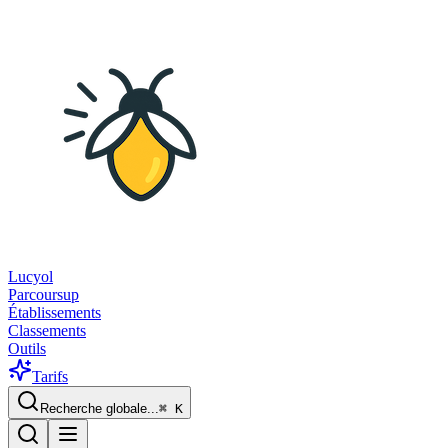
Lucyol
Parcoursup
Établissements
Classements
Outils
Tarifs
Recherche globale...
⌘
K