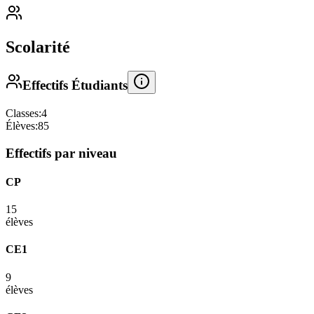
Scolarité
Effectifs Étudiants
Classes:
4
Élèves:
85
Effectifs par niveau
CP
15
élèves
CE1
9
élèves