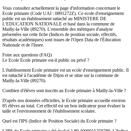
Vous consultez actuellement la page d'information concernant le
Ecole primaire
(Code UAI :
0891272Z
). Ce
ecole
d'enseignement
public
est un établissement rattaché au
MINISTERE DE
L'EDUCATION NATIONALE
et basé dans la commune de
Mailly-la-Ville
(
89270
). L'ensemble des métriques d'analyse
présentées sur cette fiche (Indices de position sociale, effectifs,
résultats académiques) sont issues de l'Open Data de l'Éducation
Nationale et de l'Insee.
Foire aux questions (FAQ)
Le Ecole Ecole primaire est-il public ou privé ?
L'établissement Ecole primaire est un ecole d'enseignement public. Il
est rattaché à l'académie de Dijon et se situe sur la commune de
Mailly-la-Ville (89270).
Combien d'élèves sont inscrits au Ecole primaire à Mailly-la-Ville ?
D'après nos données officielles, le Ecole primaire accueille environ
85 élèves au total. Cet effectif est un bon indicateur pour évaluer la
taille et l'environnement de l'établissement scolaire.
Quel est l'IPS (Indice de Position Sociale) du Ecole primaire ?
L'IPS du Ecole primaire a été évalué à 89.4000015258789. L'Indice