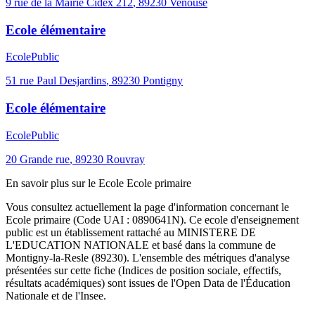
9 rue de la Mairie Cidex 212
,
89230
Venouse
Ecole élémentaire
Ecole
Public
51 rue Paul Desjardins
,
89230
Pontigny
Ecole élémentaire
Ecole
Public
20 Grande rue
,
89230
Rouvray
En savoir plus sur le
Ecole
Ecole primaire
Vous consultez actuellement la page d'information concernant le
Ecole primaire
(Code UAI :
0890641N
). Ce
ecole
d'enseignement
public
est un établissement rattaché au
MINISTERE DE
L'EDUCATION NATIONALE
et basé dans la commune de
Montigny-la-Resle
(
89230
). L'ensemble des métriques d'analyse
présentées sur cette fiche (Indices de position sociale, effectifs,
résultats académiques) sont issues de l'Open Data de l'Éducation
Nationale et de l'Insee.