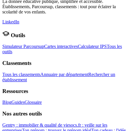
La donnée éducative publique, simplifiée et accessible.
Établissements, Parcoursup, classements : tout pour éclairer la
scolarité de vos enfants.
LinkedIn
Outils
Simulateur Parcoursup
Cartes interactives
Calculateur IPS
Tous les
outils
Classements
Tous les classements
Annuaire par département
Rechercher un
établissement
Ressources
Blog
Guides
Glossaire
Nos autres outils
Gentry : immobilier & qualité de vie
socs.fr : veille sur les
entreprises
Ton prénom : trouvez le prénom idéal
Ton cadeau : l'idée