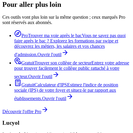
Pour aller plus loin
Ces outils vont plus loin sur la même question ; ceux marqués Pro
sont réservés aux abonnés.
Pro
Trouver ma voie après le bac
Vous ne savez pas quoi
faire après le bac ? Explorez les formations par swipe et
découvrez les métiers, les salaires et vos chances
d'admission.
Ouvrir l'outil
Gratuit
Trouver son collège de secteur
Entrez votre adresse
pour trouver facilement le collège public rattaché à votre
secteur.
Ouvrir l'outil
Gratuit
Calculateur d'IPS
Estimez l'indice de position
sociale (IPS) de votre foyer et situez-le par rapport aux
établissements.
Ouvrir l'outil
Découvrir l'offre Pro
Lucyol