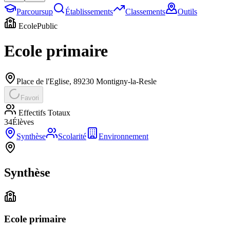
Parcoursup
Établissements
Classements
Outils
Ecole
Public
Ecole primaire
Place de l'Eglise
,
89230
Montigny-la-Resle
Favori
Effectifs Totaux
34
Élèves
Synthèse
Scolarité
Environnement
Synthèse
Ecole primaire