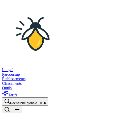
Lucyol
Parcoursup
Établissements
Classements
Outils
Tarifs
Recherche globale...
⌘
K