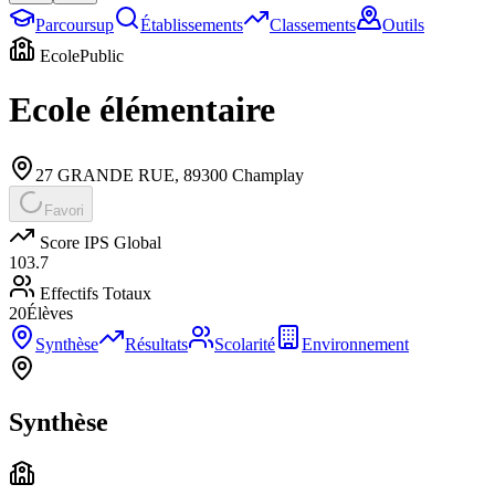
Parcoursup
Établissements
Classements
Outils
Ecole
Public
Ecole élémentaire
27 GRANDE RUE
,
89300
Champlay
Favori
Score IPS Global
103.7
Effectifs Totaux
20
Élèves
Synthèse
Résultats
Scolarité
Environnement
Synthèse