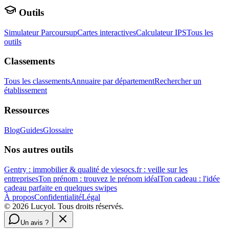
Outils
Simulateur Parcoursup
Cartes interactives
Calculateur IPS
Tous les
outils
Classements
Tous les classements
Annuaire par département
Rechercher un
établissement
Ressources
Blog
Guides
Glossaire
Nos autres outils
Gentry : immobilier & qualité de vie
socs.fr : veille sur les
entreprises
Ton prénom : trouvez le prénom idéal
Ton cadeau : l'idée
cadeau parfaite en quelques swipes
À propos
Confidentialité
Légal
©
2026
Lucyol. Tous droits réservés.
Un avis ?