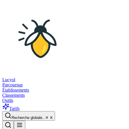
Lucyol
Parcoursup
Établissements
Classements
Outils
Tarifs
Recherche globale...
⌘
K