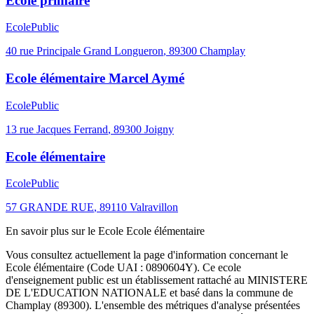
Ecole primaire
Ecole
Public
40 rue Principale Grand Longueron
,
89300
Champlay
Ecole élémentaire Marcel Aymé
Ecole
Public
13 rue Jacques Ferrand
,
89300
Joigny
Ecole élémentaire
Ecole
Public
57 GRANDE RUE
,
89110
Valravillon
En savoir plus sur le
Ecole
Ecole élémentaire
Vous consultez actuellement la page d'information concernant le
Ecole élémentaire
(Code UAI :
0890604Y
). Ce
ecole
d'enseignement
public
est un établissement rattaché au
MINISTERE
DE L'EDUCATION NATIONALE
et basé dans la commune de
Champlay
(
89300
). L'ensemble des métriques d'analyse présentées