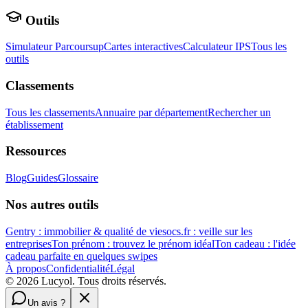
Outils
Simulateur Parcoursup
Cartes interactives
Calculateur IPS
Tous les
outils
Classements
Tous les classements
Annuaire par département
Rechercher un
établissement
Ressources
Blog
Guides
Glossaire
Nos autres outils
Gentry : immobilier & qualité de vie
socs.fr : veille sur les
entreprises
Ton prénom : trouvez le prénom idéal
Ton cadeau : l'idée
cadeau parfaite en quelques swipes
À propos
Confidentialité
Légal
©
2026
Lucyol. Tous droits réservés.
Un avis ?