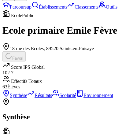
Parcoursup
Établissements
Classements
Outils
Ecole
Public
Ecole primaire Emile Fèvre
18 rue des Ecoles
,
89520
Saints-en-Puisaye
Favori
Score IPS Global
102.7
Effectifs Totaux
63
Élèves
Synthèse
Résultats
Scolarité
Environnement
Synthèse