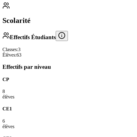
Scolarité
Effectifs Étudiants
Classes:
3
Élèves:
63
Effectifs par niveau
CP
8
élèves
CE1
6
élèves