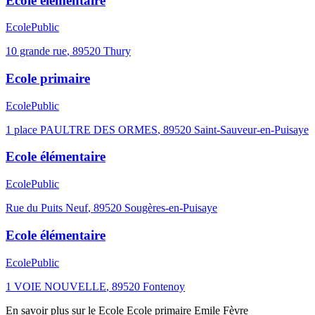
Ecole élémentaire
Ecole
Public
10 grande rue
,
89520
Thury
Ecole primaire
Ecole
Public
1 place PAULTRE DES ORMES
,
89520
Saint-Sauveur-en-Puisaye
Ecole élémentaire
Ecole
Public
Rue du Puits Neuf
,
89520
Sougères-en-Puisaye
Ecole élémentaire
Ecole
Public
1 VOIE NOUVELLE
,
89520
Fontenoy
En savoir plus sur le
Ecole
Ecole primaire Emile Fèvre