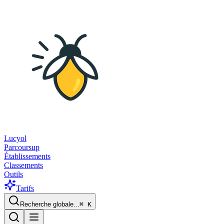
Lucyol
Parcoursup
Établissements
Classements
Outils
Tarifs
Recherche globale...
⌘
K