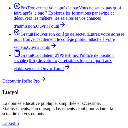
Pro
Trouver ma voie après le bac
Vous ne savez pas quoi
faire après le bac ? Explorez les formations par swipe et
découvrez les métiers, les salaires et vos chances
d'admission.
Ouvrir l'outil
Gratuit
Trouver son collège de secteur
Entrez votre adresse
pour trouver facilement le collège public rattaché à votre
secteur.
Ouvrir l'outil
Gratuit
Calculateur d'IPS
Estimez l'indice de position
sociale (IPS) de votre foyer et situez-le par rapport aux
établissements.
Ouvrir l'outil
Découvrir l'offre Pro
Lucyol
La donnée éducative publique, simplifiée et accessible.
Établissements, Parcoursup, classements : tout pour éclairer la
scolarité de vos enfants.
LinkedIn