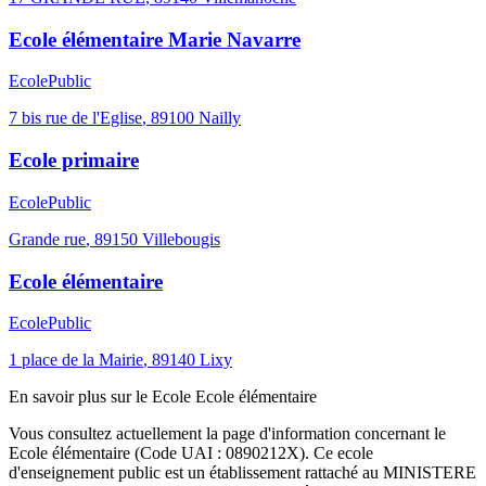
Ecole élémentaire Marie Navarre
Ecole
Public
7 bis rue de l'Eglise
,
89100
Nailly
Ecole primaire
Ecole
Public
Grande rue
,
89150
Villebougis
Ecole élémentaire
Ecole
Public
1 place de la Mairie
,
89140
Lixy
En savoir plus sur le
Ecole
Ecole élémentaire
Vous consultez actuellement la page d'information concernant le
Ecole élémentaire
(Code UAI :
0890212X
). Ce
ecole
d'enseignement
public
est un établissement rattaché au
MINISTERE