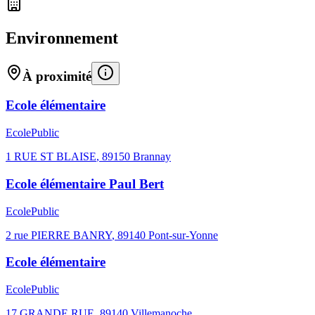
Environnement
À proximité
Ecole élémentaire
Ecole
Public
1 RUE ST BLAISE
,
89150
Brannay
Ecole élémentaire Paul Bert
Ecole
Public
2 rue PIERRE BANRY
,
89140
Pont-sur-Yonne
Ecole élémentaire
Ecole
Public
17 GRANDE RUE
,
89140
Villemanoche