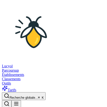
Lucyol
Parcoursup
Établissements
Classements
Outils
Tarifs
Recherche globale...
⌘
K