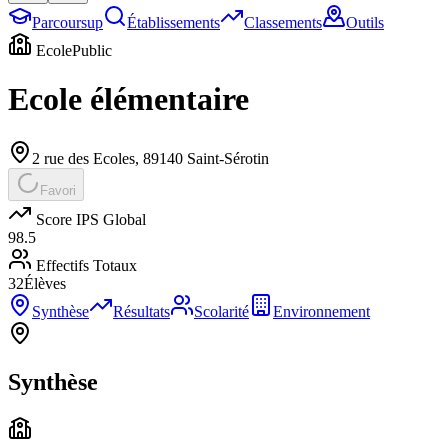
Parcoursup
Établissements
Classements
Outils
Ecole
Public
Ecole élémentaire
2 rue des Ecoles
,
89140
Saint-Sérotin
Favori
Score IPS Global
98.5
Effectifs Totaux
32
Élèves
Synthèse
Résultats
Scolarité
Environnement
Synthèse