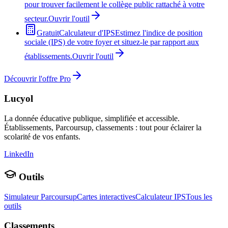
pour trouver facilement le collège public rattaché à votre
secteur.
Ouvrir l'outil
Gratuit
Calculateur d'IPS
Estimez l'indice de position
sociale (IPS) de votre foyer et situez-le par rapport aux
établissements.
Ouvrir l'outil
Découvrir l'offre Pro
Lucyol
La donnée éducative publique, simplifiée et accessible.
Établissements, Parcoursup, classements : tout pour éclairer la
scolarité de vos enfants.
LinkedIn
Outils
Simulateur Parcoursup
Cartes interactives
Calculateur IPS
Tous les
outils
Classements