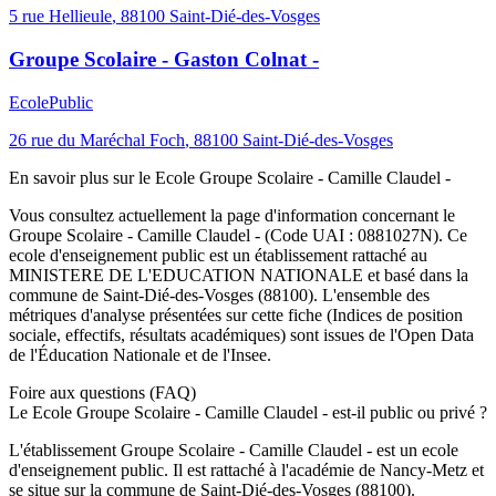
5 rue Hellieule
,
88100
Saint-Dié-des-Vosges
Groupe Scolaire - Gaston Colnat -
Ecole
Public
26 rue du Maréchal Foch
,
88100
Saint-Dié-des-Vosges
En savoir plus sur le
Ecole
Groupe Scolaire - Camille Claudel -
Vous consultez actuellement la page d'information concernant le
Groupe Scolaire - Camille Claudel -
(Code UAI :
0881027N
). Ce
ecole
d'enseignement
public
est un établissement rattaché au
MINISTERE DE L'EDUCATION NATIONALE
et basé dans la
commune de
Saint-Dié-des-Vosges
(
88100
). L'ensemble des
métriques d'analyse présentées sur cette fiche (Indices de position
sociale, effectifs, résultats académiques) sont issues de l'Open Data
de l'Éducation Nationale et de l'Insee.
Foire aux questions (FAQ)
Le Ecole Groupe Scolaire - Camille Claudel - est-il public ou privé ?
L'établissement Groupe Scolaire - Camille Claudel - est un ecole
d'enseignement public. Il est rattaché à l'académie de Nancy-Metz et
se situe sur la commune de Saint-Dié-des-Vosges (88100).