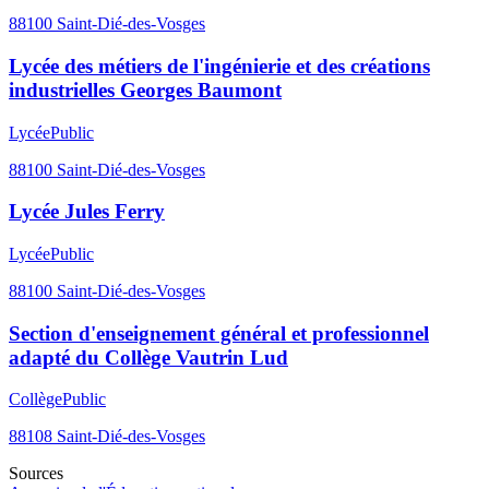
88100
Saint-Dié-des-Vosges
Lycée des métiers de l'ingénierie et des créations
industrielles Georges Baumont
Lycée
Public
88100
Saint-Dié-des-Vosges
Lycée Jules Ferry
Lycée
Public
88100
Saint-Dié-des-Vosges
Section d'enseignement général et professionnel
adapté du Collège Vautrin Lud
Collège
Public
88108
Saint-Dié-des-Vosges
Sources