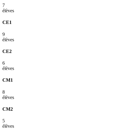
7
élèves
CE1
9
élèves
CE2
6
élèves
CM1
8
élèves
CM2
5
élèves