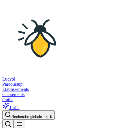
Lucyol
Parcoursup
Établissements
Classements
Outils
Tarifs
Recherche globale...
⌘
K