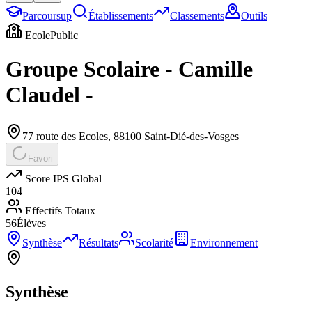
Parcoursup
Établissements
Classements
Outils
Ecole
Public
Groupe Scolaire - Camille
Claudel -
77 route des Ecoles
,
88100
Saint-Dié-des-Vosges
Favori
Score IPS Global
104
Effectifs Totaux
56
Élèves
Synthèse
Résultats
Scolarité
Environnement
Synthèse