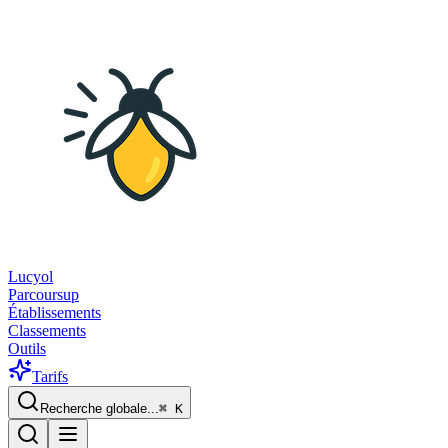
Lucyol
Parcoursup
Établissements
Classements
Outils
Tarifs
Recherche globale...
⌘
K