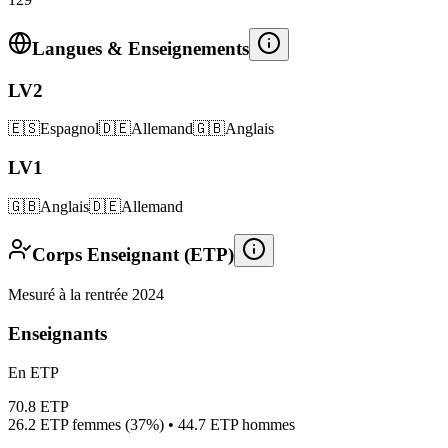
Langues & Enseignements
LV2
🇪🇸
Espagnol
🇩🇪
Allemand
🇬🇧
Anglais
LV1
🇬🇧
Anglais
🇩🇪
Allemand
Corps Enseignant (ETP)
Mesuré à la rentrée 2024
Enseignants
En ETP
70.8
ETP
26.2
ETP femmes (
37%
) •
44.7
ETP hommes