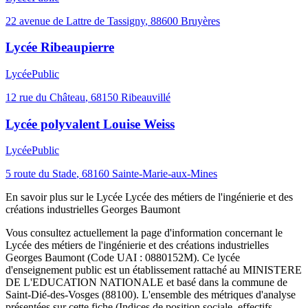
22 avenue de Lattre de Tassigny
,
88600
Bruyères
Lycée Ribeaupierre
Lycée
Public
12 rue du Château
,
68150
Ribeauvillé
Lycée polyvalent Louise Weiss
Lycée
Public
5 route du Stade
,
68160
Sainte-Marie-aux-Mines
En savoir plus sur le
Lycée
Lycée des métiers de l'ingénierie et des
créations industrielles Georges Baumont
Vous consultez actuellement la page d'information concernant le
Lycée des métiers de l'ingénierie et des créations industrielles
Georges Baumont
(Code UAI :
0880152M
). Ce
lycée
d'enseignement
public
est un établissement rattaché au
MINISTERE
DE L'EDUCATION NATIONALE
et basé dans la commune de
Saint-Dié-des-Vosges
(
88100
). L'ensemble des métriques d'analyse
présentées sur cette fiche (Indices de position sociale, effectifs,