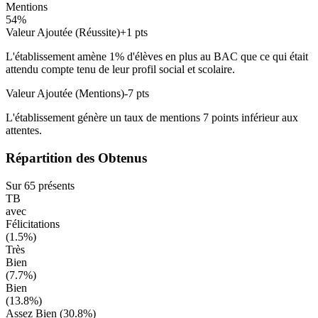
Mentions
54
%
Valeur Ajoutée (Réussite)
+
1
pts
L'établissement amène
1
% d'élèves en
plus
au BAC que ce qui était
attendu compte tenu de leur profil social et scolaire.
Valeur Ajoutée (Mentions)
-7
pts
L'établissement génère un taux de mentions
7
points
inférieur
aux
attentes.
Répartition des Obtenus
Sur
65
présents
TB
avec
Félicitations
(
1.5
%)
Très
Bien
(
7.7
%)
Bien
(
13.8
%)
Assez Bien (
30.8
%)