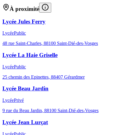
À proximité
Lycée Jules Ferry
Lycée
Public
48 rue Saint-Charles
,
88100
Saint-Dié-des-Vosges
Lycée La Haie Griselle
Lycée
Public
25 chemin des Epinettes
,
88407
Gérardmer
Lycée Beau Jardin
Lycée
Privé
9 rue du Beau Jardin
,
88100
Saint-Dié-des-Vosges
Lycée Jean Lurçat
Lycée
Public