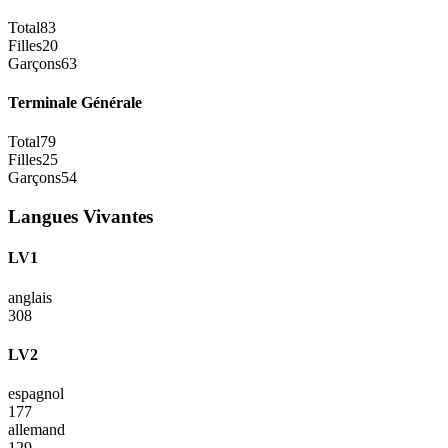
Total
83
Filles
20
Garçons
63
Terminale Générale
Total
79
Filles
25
Garçons
54
Langues Vivantes
LV1
anglais
308
LV2
espagnol
177
allemand
129