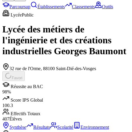
Parcoursup
Établissements
Classements
Outils
Lycée
Public
Lycée des métiers de
l'ingénierie et des créations
industrielles Georges Baumont
32 rue de l'Orme
,
88100
Saint-Dié-des-Vosges
Favori
Réussite au BAC
98
%
Score IPS Global
100.3
Effectifs Totaux
407
Élèves
Synthèse
Résultats
Scolarité
Environnement