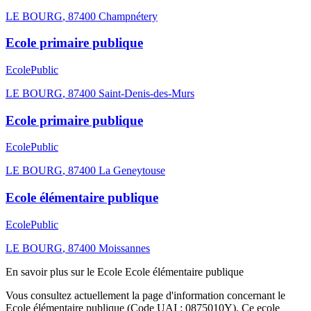
LE BOURG
,
87400
Champnétery
Ecole primaire publique
Ecole
Public
LE BOURG
,
87400
Saint-Denis-des-Murs
Ecole primaire publique
Ecole
Public
LE BOURG
,
87400
La Geneytouse
Ecole élémentaire publique
Ecole
Public
LE BOURG
,
87400
Moissannes
En savoir plus sur le
Ecole
Ecole élémentaire publique
Vous consultez actuellement la page d'information concernant le
Ecole élémentaire publique
(Code UAI :
0875010Y
). Ce
ecole