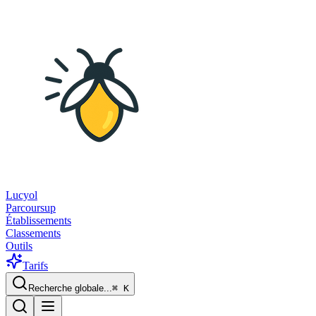
Lucyol
Parcoursup
Établissements
Classements
Outils
Tarifs
Recherche globale...
⌘
K