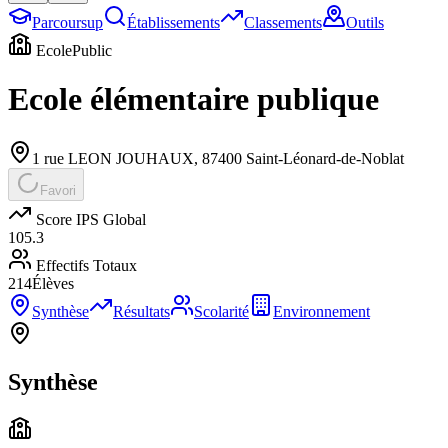
Parcoursup
Établissements
Classements
Outils
Ecole
Public
Ecole élémentaire publique
1 rue LEON JOUHAUX
,
87400
Saint-Léonard-de-Noblat
Favori
Score IPS Global
105.3
Effectifs Totaux
214
Élèves
Synthèse
Résultats
Scolarité
Environnement
Synthèse