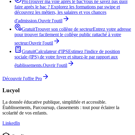
Pro
Trouver ma voie après le bac
Vous ne savez pas quoi
faire après le bac ? Explorez les formations par swipe et
découvrez les métiers, les salaires et vos chances
d'admission.
Ouvrir l'outil
Gratuit
Trouver son collège de secteur
Entrez votre adresse
pour trouver facilement le collège public rattaché à votre
secteur.
Ouvrir l'outil
Gratuit
Calculateur d'IPS
Estimez l'indice de position
sociale (IPS) de votre foyer et situez-le par rapport aux
établissements.
Ouvrir l'outil
Découvrir l'offre Pro
Lucyol
La donnée éducative publique, simplifiée et accessible.
Établissements, Parcoursup, classements : tout pour éclairer la
scolarité de vos enfants.
LinkedIn