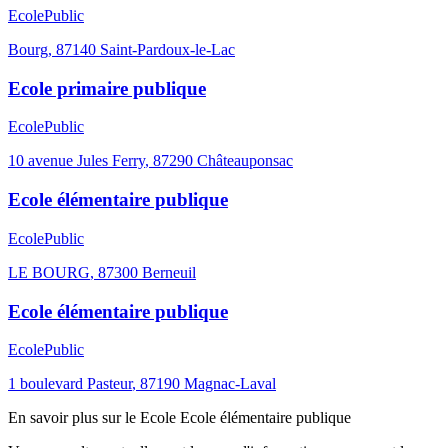
Ecole
Public
Bourg
,
87140
Saint-Pardoux-le-Lac
Ecole primaire publique
Ecole
Public
10 avenue Jules Ferry
,
87290
Châteauponsac
Ecole élémentaire publique
Ecole
Public
LE BOURG
,
87300
Berneuil
Ecole élémentaire publique
Ecole
Public
1 boulevard Pasteur
,
87190
Magnac-Laval
En savoir plus sur le
Ecole
Ecole élémentaire publique