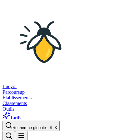
Lucyol
Parcoursup
Établissements
Classements
Outils
Tarifs
Recherche globale...
⌘
K