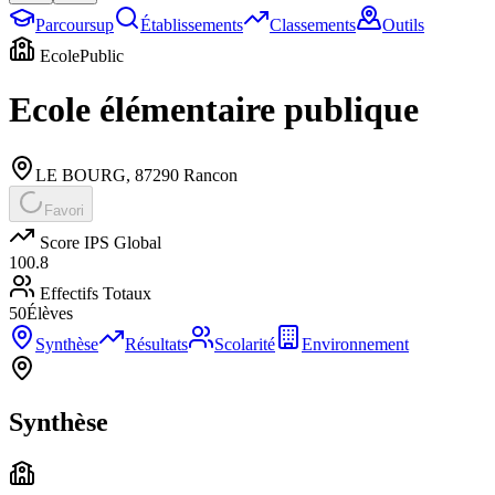
Parcoursup
Établissements
Classements
Outils
Ecole
Public
Ecole élémentaire publique
LE BOURG
,
87290
Rancon
Favori
Score IPS Global
100.8
Effectifs Totaux
50
Élèves
Synthèse
Résultats
Scolarité
Environnement
Synthèse