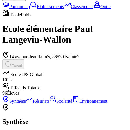
Parcoursup
Établissements
Classements
Outils
Ecole
Public
Ecole élémentaire Paul
Langevin-Wallon
14 avenue Jean Jaurès
,
86530
Naintré
Favori
Score IPS Global
101.2
Effectifs Totaux
96
Élèves
Synthèse
Résultats
Scolarité
Environnement
Synthèse