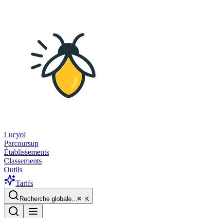
Lucyol
Parcoursup
Établissements
Classements
Outils
Tarifs
Recherche globale...
⌘
K