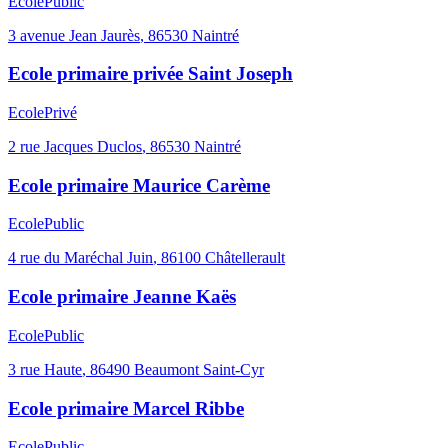
Ecole
Public
3 avenue Jean Jaurès
,
86530
Naintré
Ecole primaire privée Saint Joseph
Ecole
Privé
2 rue Jacques Duclos
,
86530
Naintré
Ecole primaire Maurice Carème
Ecole
Public
4 rue du Maréchal Juin
,
86100
Châtellerault
Ecole primaire Jeanne Kaës
Ecole
Public
3 rue Haute
,
86490
Beaumont Saint-Cyr
Ecole primaire Marcel Ribbe
Ecole
Public