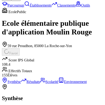
Parcoursup
Établissements
Classements
Outils
Ecole
Public
Ecole élémentaire publique
d'application Moulin Rouge
59 rue Proudhon
,
85000
La Roche-sur-Yon
Favori
Score IPS Global
108.4
Effectifs Totaux
155
Élèves
Synthèse
Résultats
Scolarité
Environnement
Synthèse