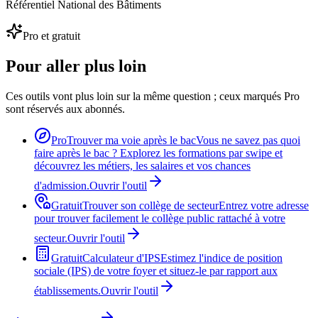
Référentiel National des Bâtiments
Pro et gratuit
Pour aller plus loin
Ces outils vont plus loin sur la même question ; ceux marqués Pro
sont réservés aux abonnés.
Pro
Trouver ma voie après le bac
Vous ne savez pas quoi
faire après le bac ? Explorez les formations par swipe et
découvrez les métiers, les salaires et vos chances
d'admission.
Ouvrir l'outil
Gratuit
Trouver son collège de secteur
Entrez votre adresse
pour trouver facilement le collège public rattaché à votre
secteur.
Ouvrir l'outil
Gratuit
Calculateur d'IPS
Estimez l'indice de position
sociale (IPS) de votre foyer et situez-le par rapport aux
établissements.
Ouvrir l'outil