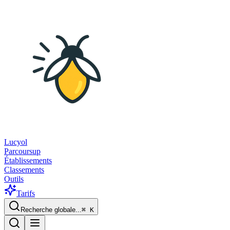
Lucyol
Parcoursup
Établissements
Classements
Outils
Tarifs
Recherche globale...
⌘
K