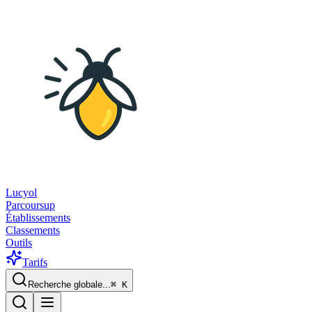
Lucyol
Parcoursup
Établissements
Classements
Outils
Tarifs
Recherche globale...
⌘
K