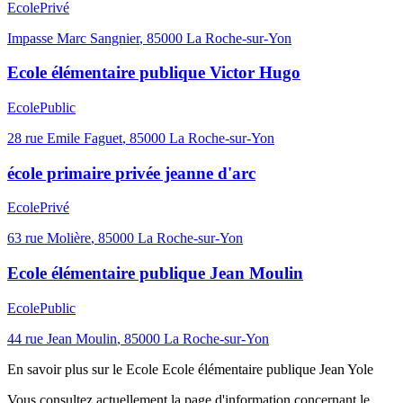
Ecole
Privé
Impasse Marc Sangnier
,
85000
La Roche-sur-Yon
Ecole élémentaire publique Victor Hugo
Ecole
Public
28 rue Emile Faguet
,
85000
La Roche-sur-Yon
école primaire privée jeanne d'arc
Ecole
Privé
63 rue Molière
,
85000
La Roche-sur-Yon
Ecole élémentaire publique Jean Moulin
Ecole
Public
44 rue Jean Moulin
,
85000
La Roche-sur-Yon
En savoir plus sur le
Ecole
Ecole élémentaire publique Jean Yole
Vous consultez actuellement la page d'information concernant le