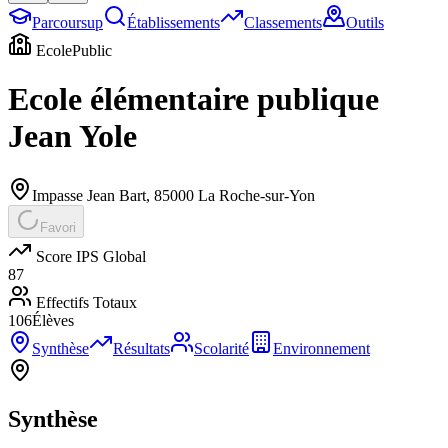
Parcoursup
Établissements
Classements
Outils
Ecole
Public
Ecole élémentaire publique
Jean Yole
Impasse Jean Bart
,
85000
La Roche-sur-Yon
Favori
Score IPS Global
87
Effectifs Totaux
106
Élèves
Synthèse
Résultats
Scolarité
Environnement
Synthèse