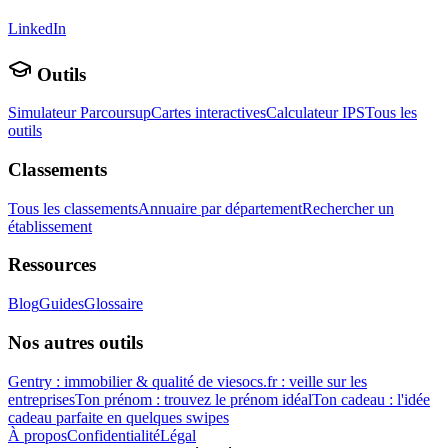
LinkedIn
Outils
Simulateur Parcoursup
Cartes interactives
Calculateur IPS
Tous les
outils
Classements
Tous les classements
Annuaire par département
Rechercher un
établissement
Ressources
Blog
Guides
Glossaire
Nos autres outils
Gentry : immobilier & qualité de vie
socs.fr : veille sur les
entreprises
Ton prénom : trouvez le prénom idéal
Ton cadeau : l'idée
cadeau parfaite en quelques swipes
À propos
Confidentialité
Légal