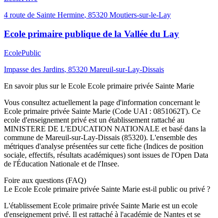
4 route de Sainte Hermine
,
85320
Moutiers-sur-le-Lay
Ecole primaire publique de la Vallée du Lay
Ecole
Public
Impasse des Jardins
,
85320
Mareuil-sur-Lay-Dissais
En savoir plus sur le
Ecole
Ecole primaire privée Sainte Marie
Vous consultez actuellement la page d'information concernant le
Ecole primaire privée Sainte Marie
(Code UAI :
0851062T
). Ce
ecole
d'enseignement
privé
est un établissement rattaché au
MINISTERE DE L'EDUCATION NATIONALE
et basé dans la
commune de
Mareuil-sur-Lay-Dissais
(
85320
). L'ensemble des
métriques d'analyse présentées sur cette fiche (Indices de position
sociale, effectifs, résultats académiques) sont issues de l'Open Data
de l'Éducation Nationale et de l'Insee.
Foire aux questions (FAQ)
Le Ecole Ecole primaire privée Sainte Marie est-il public ou privé ?
L'établissement Ecole primaire privée Sainte Marie est un ecole
d'enseignement privé. Il est rattaché à l'académie de Nantes et se