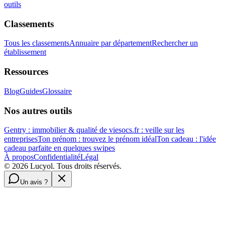
outils
Classements
Tous les classements
Annuaire par département
Rechercher un
établissement
Ressources
Blog
Guides
Glossaire
Nos autres outils
Gentry : immobilier & qualité de vie
socs.fr : veille sur les
entreprises
Ton prénom : trouvez le prénom idéal
Ton cadeau : l'idée
cadeau parfaite en quelques swipes
À propos
Confidentialité
Légal
©
2026
Lucyol. Tous droits réservés.
Un avis ?