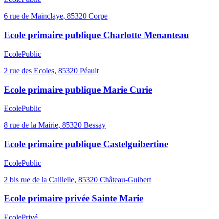
6 rue de Mainclaye
,
85320
Corpe
Ecole primaire publique Charlotte Menanteau
Ecole
Public
2 rue des Ecoles
,
85320
Péault
Ecole primaire publique Marie Curie
Ecole
Public
8 rue de la Mairie
,
85320
Bessay
Ecole primaire publique Castelguibertine
Ecole
Public
2 bis rue de la Caillelle
,
85320
Château-Guibert
Ecole primaire privée Sainte Marie
Ecole
Privé