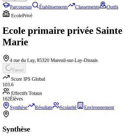
Parcoursup
Établissements
Classements
Outils
Ecole
Privé
Ecole primaire privée Sainte
Marie
4 rue du Lay
,
85320
Mareuil-sur-Lay-Dissais
Favori
Score IPS Global
103.6
Effectifs Totaux
162
Élèves
Synthèse
Résultats
Scolarité
Environnement
Synthèse