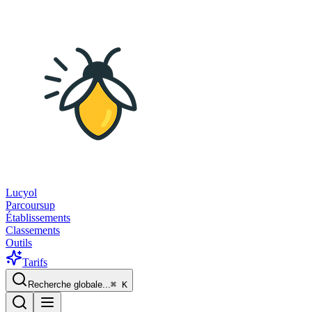
Lucyol
Parcoursup
Établissements
Classements
Outils
Tarifs
Recherche globale...
⌘
K