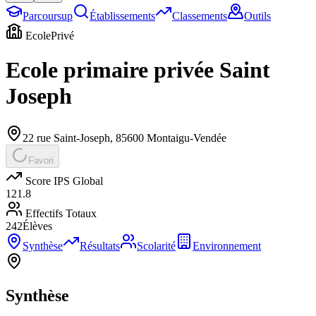
Parcoursup
Établissements
Classements
Outils
Ecole
Privé
Ecole primaire privée Saint
Joseph
22 rue Saint-Joseph
,
85600
Montaigu-Vendée
Favori
Score IPS Global
121.8
Effectifs Totaux
242
Élèves
Synthèse
Résultats
Scolarité
Environnement
Synthèse