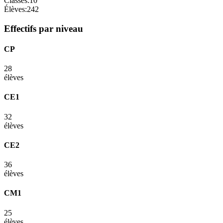
Classes:
10
Élèves:
242
Effectifs par niveau
CP
28
élèves
CE1
32
élèves
CE2
36
élèves
CM1
25
élèves