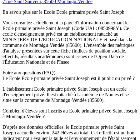
7 rue Saint Sauveur
,
85600
Montaigu-Vendée
En savoir plus sur le
Ecole
Ecole primaire privée Saint Joseph
Vous consultez actuellement la page d'information concernant le
Ecole primaire privée Saint Joseph
(Code UAI :
0850998Y
). Ce
ecole
d'enseignement
privé
est un établissement rattaché au
MINISTERE DE L'EDUCATION NATIONALE
et basé dans la
commune de
Montaigu-Vendée
(
85600
). L'ensemble des métriques
d'analyse présentées sur cette fiche (Indices de position sociale,
effectifs, résultats académiques) sont issues de l'Open Data de
l'Éducation Nationale et de l'Insee.
Foire aux questions (FAQ)
Le Ecole Ecole primaire privée Saint Joseph est-il public ou privé ?
L'établissement Ecole primaire privée Saint Joseph est un ecole
d'enseignement privé. Il est rattaché à l'académie de Nantes et se
situe sur la commune de Montaigu-Vendée (85600).
Combien d'élèves sont inscrits au Ecole primaire privée Saint Joseph
à Montaigu-Vendée ?
D'après nos données officielles, le Ecole primaire privée Saint
Joseph accueille environ 242 élèves au total. Cet effectif est un bon
indicateur pour évaluer la taille et l'environnement de l'établissement