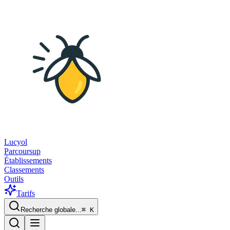
Lucyol
Parcoursup
Établissements
Classements
Outils
Tarifs
Recherche globale...
⌘
K