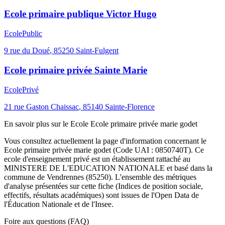
Ecole primaire publique Victor Hugo
Ecole
Public
9 rue du Doué
,
85250
Saint-Fulgent
Ecole primaire privée Sainte Marie
Ecole
Privé
21 rue Gaston Chaissac
,
85140
Sainte-Florence
En savoir plus sur le
Ecole
Ecole primaire privée marie godet
Vous consultez actuellement la page d'information concernant le
Ecole primaire privée marie godet
(Code UAI :
0850740T
). Ce
ecole
d'enseignement
privé
est un établissement rattaché au
MINISTERE DE L'EDUCATION NATIONALE
et basé dans la
commune de
Vendrennes
(
85250
). L'ensemble des métriques
d'analyse présentées sur cette fiche (Indices de position sociale,
effectifs, résultats académiques) sont issues de l'Open Data de
l'Éducation Nationale et de l'Insee.
Foire aux questions (FAQ)