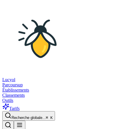
Lucyol
Parcoursup
Établissements
Classements
Outils
Tarifs
Recherche globale...
⌘
K