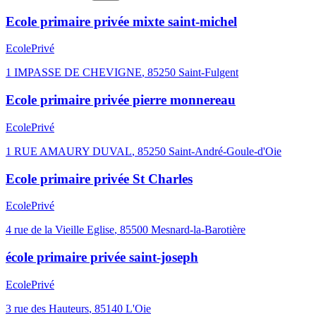
Ecole primaire privée mixte saint-michel
Ecole
Privé
1 IMPASSE DE CHEVIGNE
,
85250
Saint-Fulgent
Ecole primaire privée pierre monnereau
Ecole
Privé
1 RUE AMAURY DUVAL
,
85250
Saint-André-Goule-d'Oie
Ecole primaire privée St Charles
Ecole
Privé
4 rue de la Vieille Eglise
,
85500
Mesnard-la-Barotière
école primaire privée saint-joseph
Ecole
Privé
3 rue des Hauteurs
,
85140
L'Oie