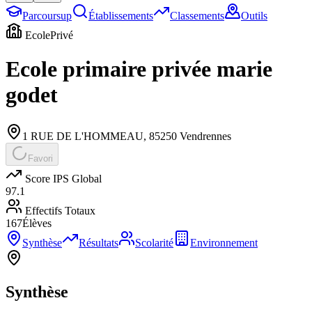
Parcoursup
Établissements
Classements
Outils
Ecole
Privé
Ecole primaire privée marie
godet
1 RUE DE L'HOMMEAU
,
85250
Vendrennes
Favori
Score IPS Global
97.1
Effectifs Totaux
167
Élèves
Synthèse
Résultats
Scolarité
Environnement
Synthèse