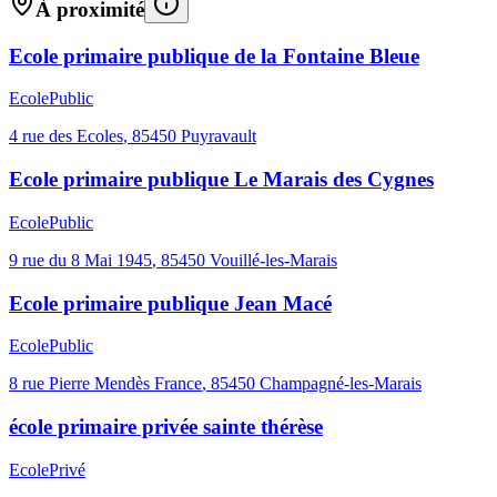
À proximité
Ecole primaire publique de la Fontaine Bleue
Ecole
Public
4 rue des Ecoles
,
85450
Puyravault
Ecole primaire publique Le Marais des Cygnes
Ecole
Public
9 rue du 8 Mai 1945
,
85450
Vouillé-les-Marais
Ecole primaire publique Jean Macé
Ecole
Public
8 rue Pierre Mendès France
,
85450
Champagné-les-Marais
école primaire privée sainte thérèse
Ecole
Privé