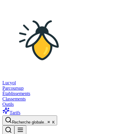
Lucyol
Parcoursup
Établissements
Classements
Outils
Tarifs
Recherche globale...
⌘
K