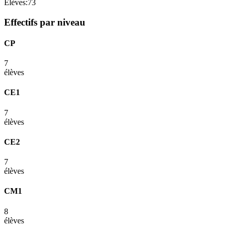
Élèves:
73
Effectifs par niveau
CP
7
élèves
CE1
7
élèves
CE2
7
élèves
CM1
8
élèves