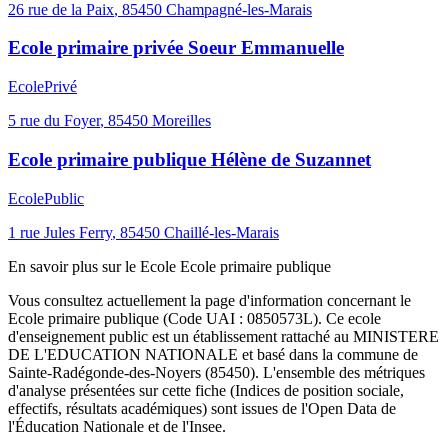
26 rue de la Paix
,
85450
Champagné-les-Marais
Ecole primaire privée Soeur Emmanuelle
Ecole
Privé
5 rue du Foyer
,
85450
Moreilles
Ecole primaire publique Hélène de Suzannet
Ecole
Public
1 rue Jules Ferry
,
85450
Chaillé-les-Marais
En savoir plus sur le
Ecole
Ecole primaire publique
Vous consultez actuellement la page d'information concernant le
Ecole primaire publique
(Code UAI :
0850573L
). Ce
ecole
d'enseignement
public
est un établissement rattaché au
MINISTERE
DE L'EDUCATION NATIONALE
et basé dans la commune de
Sainte-Radégonde-des-Noyers
(
85450
). L'ensemble des métriques
d'analyse présentées sur cette fiche (Indices de position sociale,
effectifs, résultats académiques) sont issues de l'Open Data de
l'Éducation Nationale et de l'Insee.