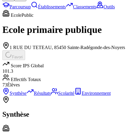
Parcoursup
Établissements
Classements
Outils
Ecole
Public
Ecole primaire publique
1 RUE DU TETEAU
,
85450
Sainte-Radégonde-des-Noyers
Favori
Score IPS Global
101.3
Effectifs Totaux
73
Élèves
Synthèse
Résultats
Scolarité
Environnement
Synthèse