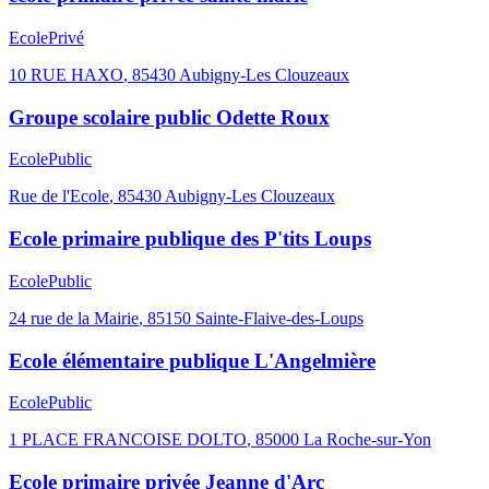
Ecole
Privé
10 RUE HAXO
,
85430
Aubigny-Les Clouzeaux
Groupe scolaire public Odette Roux
Ecole
Public
Rue de l'Ecole
,
85430
Aubigny-Les Clouzeaux
Ecole primaire publique des P'tits Loups
Ecole
Public
24 rue de la Mairie
,
85150
Sainte-Flaive-des-Loups
Ecole élémentaire publique L'Angelmière
Ecole
Public
1 PLACE FRANCOISE DOLTO
,
85000
La Roche-sur-Yon
Ecole primaire privée Jeanne d'Arc