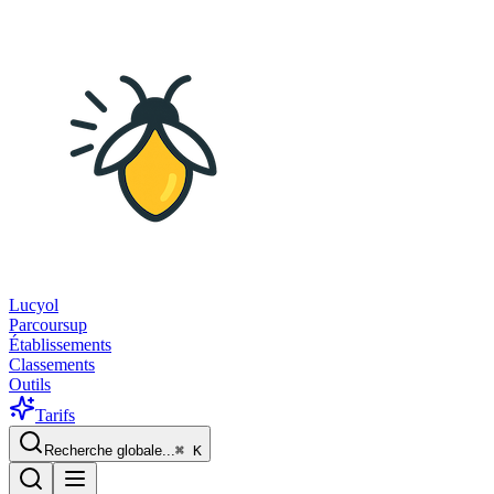
Lucyol
Parcoursup
Établissements
Classements
Outils
Tarifs
Recherche globale...
⌘
K