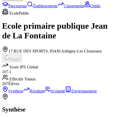
Parcoursup
Établissements
Classements
Outils
Ecole
Public
Ecole primaire publique Jean
de La Fontaine
17 RUE DES SPORTS
,
85430
Aubigny-Les Clouzeaux
Favori
Score IPS Global
107.1
Effectifs Totaux
207
Élèves
Synthèse
Résultats
Scolarité
Environnement
Synthèse