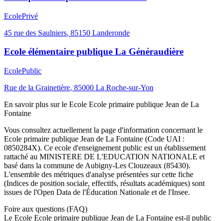
Ecole
Privé
45 rue des Saulniers
,
85150
Landeronde
Ecole élémentaire publique La Généraudière
Ecole
Public
Rue de la Grainetière
,
85000
La Roche-sur-Yon
En savoir plus sur le
Ecole
Ecole primaire publique Jean de La
Fontaine
Vous consultez actuellement la page d'information concernant le
Ecole primaire publique Jean de La Fontaine
(Code UAI :
0850284X
). Ce
ecole
d'enseignement
public
est un établissement
rattaché au
MINISTERE DE L'EDUCATION NATIONALE
et
basé dans la commune de
Aubigny-Les Clouzeaux
(
85430
).
L'ensemble des métriques d'analyse présentées sur cette fiche
(Indices de position sociale, effectifs, résultats académiques) sont
issues de l'Open Data de l'Éducation Nationale et de l'Insee.
Foire aux questions (FAQ)
Le Ecole Ecole primaire publique Jean de La Fontaine est-il public