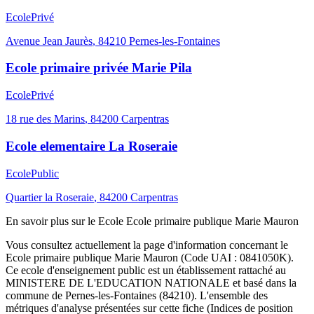
Ecole
Privé
Avenue Jean Jaurès
,
84210
Pernes-les-Fontaines
Ecole primaire privée Marie Pila
Ecole
Privé
18 rue des Marins
,
84200
Carpentras
Ecole elementaire La Roseraie
Ecole
Public
Quartier la Roseraie
,
84200
Carpentras
En savoir plus sur le
Ecole
Ecole primaire publique Marie Mauron
Vous consultez actuellement la page d'information concernant le
Ecole primaire publique Marie Mauron
(Code UAI :
0841050K
).
Ce
ecole
d'enseignement
public
est un établissement rattaché au
MINISTERE DE L'EDUCATION NATIONALE
et basé dans la
commune de
Pernes-les-Fontaines
(
84210
). L'ensemble des
métriques d'analyse présentées sur cette fiche (Indices de position