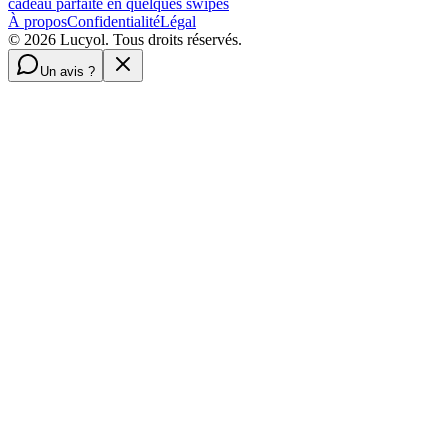
cadeau parfaite en quelques swipes
À propos
Confidentialité
Légal
©
2026
Lucyol. Tous droits réservés.
Un avis ?