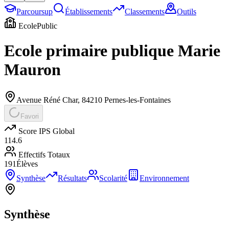
Parcoursup
Établissements
Classements
Outils
Ecole
Public
Ecole primaire publique Marie
Mauron
Avenue Réné Char
,
84210
Pernes-les-Fontaines
Favori
Score IPS Global
114.6
Effectifs Totaux
191
Élèves
Synthèse
Résultats
Scolarité
Environnement
Synthèse