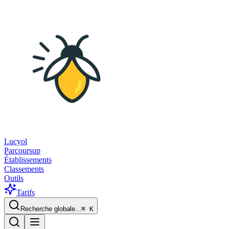
Lucyol
Parcoursup
Établissements
Classements
Outils
Tarifs
Recherche globale...
⌘
K