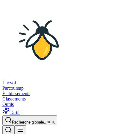
Lucyol
Parcoursup
Établissements
Classements
Outils
Tarifs
Recherche globale...
⌘
K