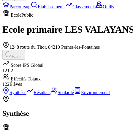
Parcoursup
Établissements
Classements
Outils
Ecole
Public
Ecole primaire LES VALAYAN
1248 route du Thor
,
84210
Pernes-les-Fontaines
Favori
Score IPS Global
121.2
Effectifs Totaux
122
Élèves
Synthèse
Résultats
Scolarité
Environnement
Synthèse