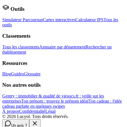
Outils
Simulateur Parcoursup
Cartes interactives
Calculateur IPS
Tous les
outils
Classements
Tous les classements
Annuaire par département
Rechercher un
établissement
Ressources
Blog
Guides
Glossaire
Nos autres outils
Gentry : immobilier & qualité de vie
socs.fr : veille sur les
entreprises
Ton prénom : trouvez le prénom idéal
Ton cadeau : l'idée
cadeau parfaite en quelques swipes
À propos
Confidentialité
Légal
©
2026
Lucyol. Tous droits réservés.
Un avis ?