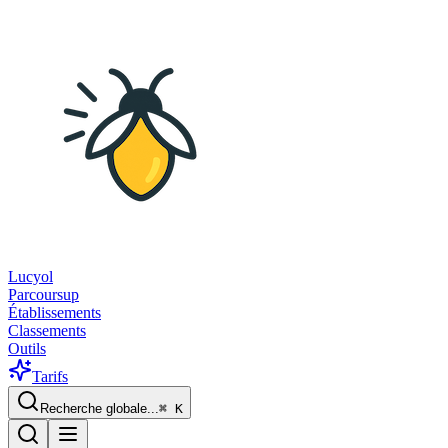
Lucyol
Parcoursup
Établissements
Classements
Outils
Tarifs
Recherche globale...
⌘
K