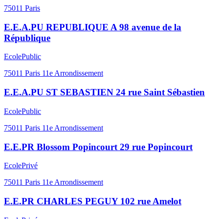
Collège privé Ozar Hatorah
Collège
Privé
75011
Paris
Collège privé Saint-Ambroise
Collège
Privé
75011
Paris
Collège Voltaire
Collège
Public
75011
Paris
E.E.A.PU REPUBLIQUE A 98 avenue de la
République
Ecole
Public