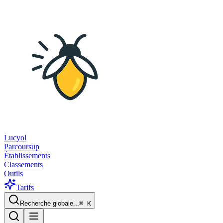
Lucyol
Parcoursup
Établissements
Classements
Outils
Tarifs
Recherche globale...
⌘
K