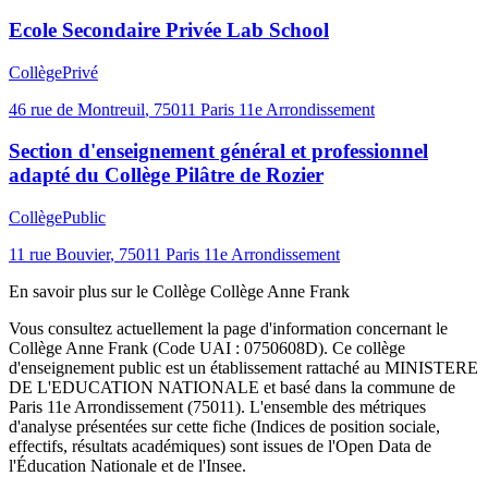
Collège
Public
21 rue de Reuilly
,
75012
Paris 12e Arrondissement
Collège Pilâtre de Rozier
Collège
Public
11 rue Bouvier
,
75011
Paris 11e Arrondissement
Collège privé Eugène Napoléon Saint-Pierre Fourier
Collège
Privé
13 rue de Prague
,
75012
Paris 12e Arrondissement
Ecole Secondaire Privée Lab School
Collège
Privé
46 rue de Montreuil
,
75011
Paris 11e Arrondissement
Section d'enseignement général et professionnel