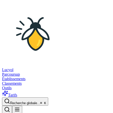
Lucyol
Parcoursup
Établissements
Classements
Outils
Tarifs
Recherche globale...
⌘
K