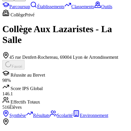
Parcoursup
Établissements
Classements
Outils
Collège
Privé
Collège Aux Lazaristes - La
Salle
45 rue Denfert-Rochereau
,
69004
Lyon 4e Arrondissement
Favori
Réussite au Brevet
98
%
Score IPS Global
146.1
Effectifs Totaux
516
Élèves
Synthèse
Résultats
Scolarité
Environnement