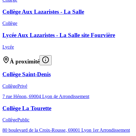
Collège Aux Lazaristes - La Salle
Collège
Lycée Aux Lazaristes - La Salle site Fourvière
Lycée
À proximité
Collège Saint-Denis
Collège
Privé
7 rue Hénon
,
69004
Lyon 4e Arrondissement
Collège La Tourette
Collège
Public
80 boulevard de la Croix-Rousse
,
69001
Lyon 1er Arrondissement