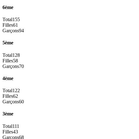
6ème
Total
155
Filles
61
Garçons
94
5ème
Total
128
Filles
58
Garçons
70
4ème
Total
122
Filles
62
Garçons
60
3ème
Total
111
Filles
43
Garçons
68