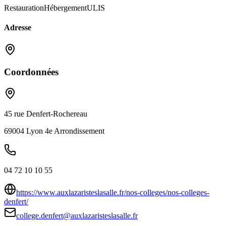
Restauration
Hébergement
ULIS
Adresse
Coordonnées
45 rue Denfert-Rochereau
69004
Lyon 4e Arrondissement
04 72 10 10 55
https://www.auxlazaristeslasalle.fr/nos-colleges/nos-colleges-
denfert/
college.denfert@auxlazaristeslasalle.fr