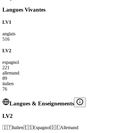
Langues Vivantes
LV1
anglais
516
LV2
espagnol
221
allemand
89
italien
76
Langues & Enseignements
LV2
🇮🇹
Italien
🇪🇸
Espagnol
🇩🇪
Allemand