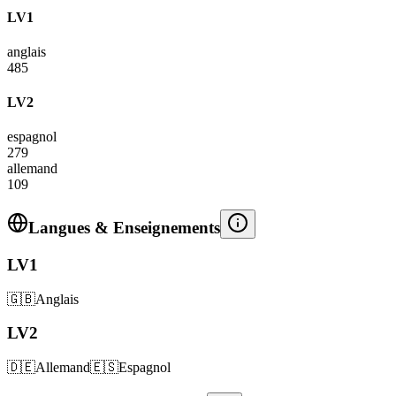
LV1
anglais
485
LV2
espagnol
279
allemand
109
Langues & Enseignements
LV1
🇬🇧
Anglais
LV2
🇩🇪
Allemand
🇪🇸
Espagnol