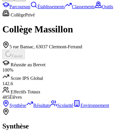
Parcoursup
Établissements
Classements
Outils
Collège
Privé
Collège Massillon
5 rue Bansac
,
63037
Clermont-Ferrand
Favori
Réussite au Brevet
100
%
Score IPS Global
142.6
Effectifs Totaux
485
Élèves
Synthèse
Résultats
Scolarité
Environnement
Synthèse