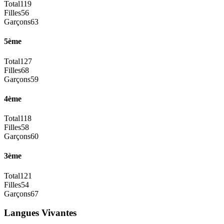
Total
119
Filles
56
Garçons
63
5ème
Total
127
Filles
68
Garçons
59
4ème
Total
118
Filles
58
Garçons
60
3ème
Total
121
Filles
54
Garçons
67
Langues Vivantes