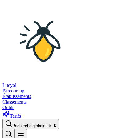
Lucyol
Parcoursup
Établissements
Classements
Outils
Tarifs
Recherche globale...
⌘
K