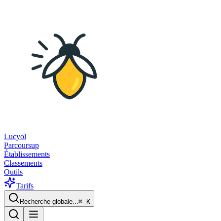
Lucyol
Parcoursup
Établissements
Classements
Outils
Tarifs
Recherche globale...
⌘
K