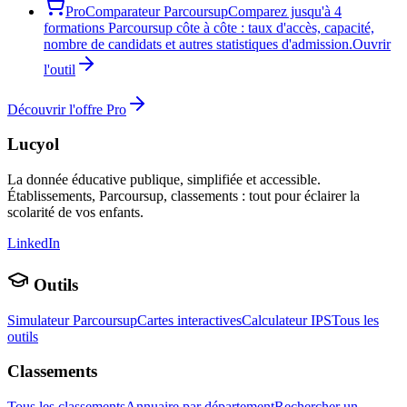
Pro
Comparateur Parcoursup
Comparez jusqu'à 4
formations Parcoursup côte à côte : taux d'accès, capacité,
nombre de candidats et autres statistiques d'admission.
Ouvrir
l'outil
Découvrir l'offre Pro
Lucyol
La donnée éducative publique, simplifiée et accessible.
Établissements, Parcoursup, classements : tout pour éclairer la
scolarité de vos enfants.
LinkedIn
Outils
Simulateur Parcoursup
Cartes interactives
Calculateur IPS
Tous les
outils
Classements
Tous les classements
Annuaire par département
Rechercher un