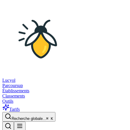
Lucyol
Parcoursup
Établissements
Classements
Outils
Tarifs
Recherche globale...
⌘
K