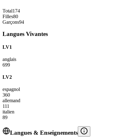
Total
174
Filles
80
Garçons
94
Langues Vivantes
LV1
anglais
699
LV2
espagnol
360
allemand
111
italien
89
Langues & Enseignements