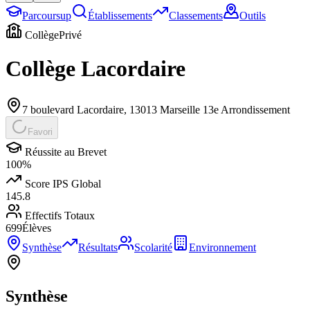
Parcoursup
Établissements
Classements
Outils
Collège
Privé
Collège Lacordaire
7 boulevard Lacordaire
,
13013
Marseille 13e Arrondissement
Favori
Réussite au Brevet
100
%
Score IPS Global
145.8
Effectifs Totaux
699
Élèves
Synthèse
Résultats
Scolarité
Environnement
Synthèse