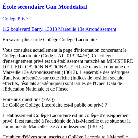
École secondaire Gan MordekhaÏ
Collège
Privé
112 boulevard Barry
,
13013
Marseille 13e Arrondissement
En savoir plus sur le
Collège
Collège Lacordaire
Vous consultez actuellement la page d'information concernant le
Collège Lacordaire
(Code UAI :
0132947H
). Ce
collège
d'enseignement
privé
est un établissement rattaché au
MINISTERE
DE L'EDUCATION NATIONALE
et basé dans la commune de
Marseille 13e Arrondissement
(
13013
). L'ensemble des métriques
d'analyse présentées sur cette fiche (Indices de position sociale,
effectifs, résultats académiques) sont issues de l'Open Data de
l'Éducation Nationale et de l'Insee.
Foire aux questions (FAQ)
Le Collège Collège Lacordaire est-il public ou privé ?
L'établissement Collège Lacordaire est un collège d'enseignement
privé. Il est rattaché à l'académie de Aix-Marseille et se situe sur la
commune de Marseille 13e Arrondissement (13013).
Combien d'élèves sont inscrits au Collège Lacordaire à Marseille