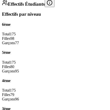
Effectifs Étudiants
Effectifs par niveau
6ème
Total
175
Filles
98
Garçons
77
5ème
Total
175
Filles
80
Garçons
95
4ème
Total
175
Filles
79
Garçons
96
3ème