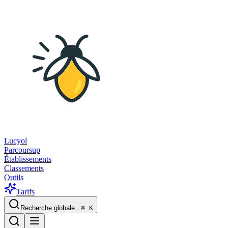
Lucyol
Parcoursup
Établissements
Classements
Outils
Tarifs
Recherche globale...
⌘
K