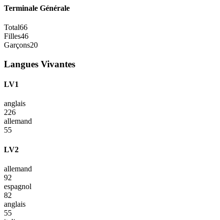
Terminale Générale
Total
66
Filles
46
Garçons
20
Langues Vivantes
LV1
anglais
226
allemand
55
LV2
allemand
92
espagnol
82
anglais
55