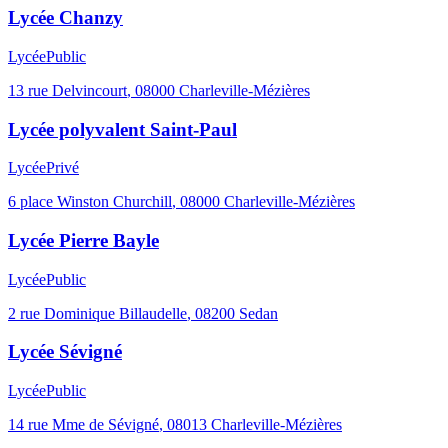
Lycée Chanzy
Lycée
Public
13 rue Delvincourt
,
08000
Charleville-Mézières
Lycée polyvalent Saint-Paul
Lycée
Privé
6 place Winston Churchill
,
08000
Charleville-Mézières
Lycée Pierre Bayle
Lycée
Public
2 rue Dominique Billaudelle
,
08200
Sedan
Lycée Sévigné
Lycée
Public
14 rue Mme de Sévigné
,
08013
Charleville-Mézières