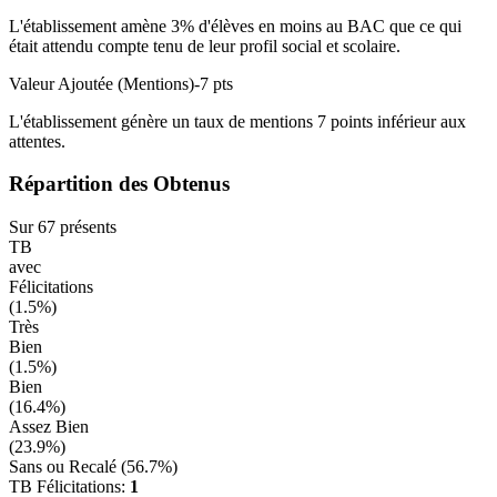
L'établissement amène
3
% d'élèves en
moins
au BAC que ce qui
était attendu compte tenu de leur profil social et scolaire.
Valeur Ajoutée (Mentions)
-7
pts
L'établissement génère un taux de mentions
7
points
inférieur
aux
attentes.
Répartition des Obtenus
Sur
67
présents
TB
avec
Félicitations
(
1.5
%)
Très
Bien
(
1.5
%)
Bien
(
16.4
%)
Assez Bien
(
23.9
%)
Sans ou Recalé (
56.7
%)
TB Félicitations:
1