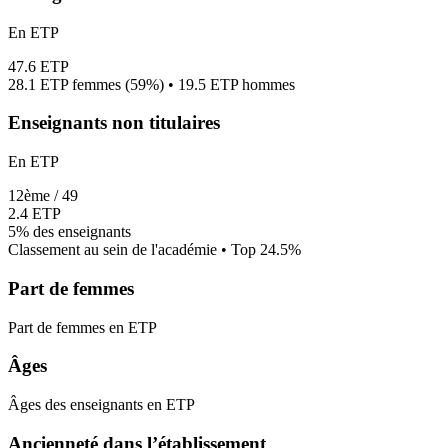
En ETP
47.6
ETP
28.1
ETP femmes (
59%
) •
19.5
ETP hommes
Enseignants non titulaires
En ETP
12
ème /
49
2.4
ETP
5%
des enseignants
Classement au sein de l'académie • Top
24.5
%
Part de femmes
Part de femmes en ETP
Âges
Âges des enseignants en ETP
Ancienneté dans l’établissement