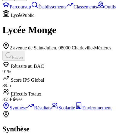
Parcoursup
Établissements
Classements
Outils
Lycée
Public
Lycée Monge
2 avenue de Saint-Julien
,
08000
Charleville-Mézières
Favori
Réussite au BAC
91
%
Score IPS Global
89.5
Effectifs Totaux
355
Élèves
Synthèse
Résultats
Scolarité
Environnement
Synthèse