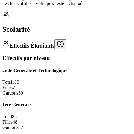
des liens affiliés : votre prix reste inchangé.
Scolarité
Effectifs Étudiants
Effectifs par niveau
2nde Générale et Technologique
Total
130
Filles
71
Garçons
59
1ère Générale
Total
85
Filles
48
Garçons
37