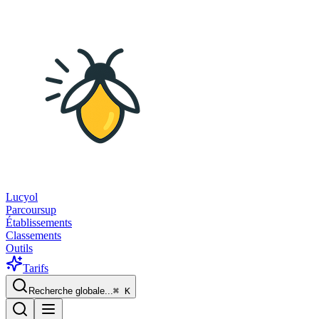
Lucyol
Parcoursup
Établissements
Classements
Outils
Tarifs
Recherche globale...
⌘
K