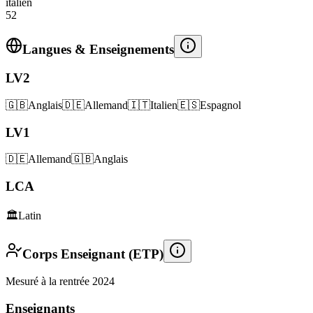
italien
52
Langues & Enseignements
LV2
🇬🇧
Anglais
🇩🇪
Allemand
🇮🇹
Italien
🇪🇸
Espagnol
LV1
🇩🇪
Allemand
🇬🇧
Anglais
LCA
🏛️
Latin
Corps Enseignant (ETP)
Mesuré à la rentrée 2024
Enseignants