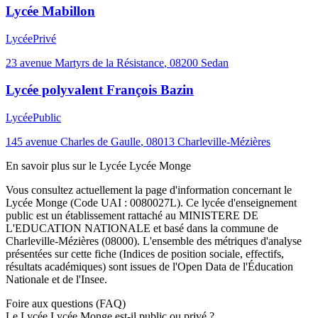
Lycée Mabillon
Lycée
Privé
23 avenue Martyrs de la Résistance
,
08200
Sedan
Lycée polyvalent François Bazin
Lycée
Public
145 avenue Charles de Gaulle
,
08013
Charleville-Mézières
En savoir plus sur le
Lycée
Lycée Monge
Vous consultez actuellement la page d'information concernant le
Lycée Monge
(Code UAI :
0080027L
). Ce
lycée
d'enseignement
public
est un établissement rattaché au
MINISTERE DE
L'EDUCATION NATIONALE
et basé dans la commune de
Charleville-Mézières
(
08000
). L'ensemble des métriques d'analyse
présentées sur cette fiche (Indices de position sociale, effectifs,
résultats académiques) sont issues de l'Open Data de l'Éducation
Nationale et de l'Insee.
Foire aux questions (FAQ)
Le Lycée Lycée Monge est-il public ou privé ?