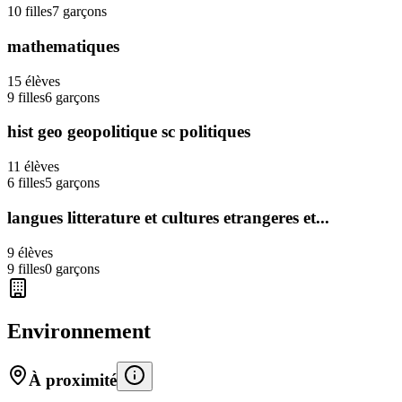
10
filles
7
garçons
mathematiques
15
élèves
9
filles
6
garçons
hist geo geopolitique sc politiques
11
élèves
6
filles
5
garçons
langues litterature et cultures etrangeres et...
9
élèves
9
filles
0
garçons
Environnement
À proximité