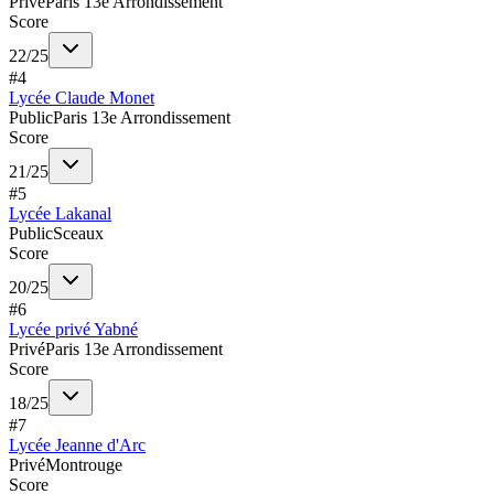
Privé
Paris 13e Arrondissement
Score
22
/
25
#
4
Lycée Claude Monet
Public
Paris 13e Arrondissement
Score
21
/
25
#
5
Lycée Lakanal
Public
Sceaux
Score
20
/
25
#
6
Lycée privé Yabné
Privé
Paris 13e Arrondissement
Score
18
/
25
#
7
Lycée Jeanne d'Arc
Privé
Montrouge
Score