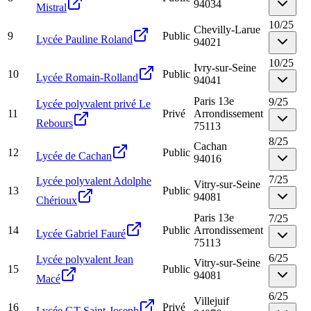
94034
Mistral
10
/
25
Chevilly-Larue
9
Public
Lycée Pauline Roland
94021
10
/
25
Ivry-sur-Seine
10
Public
Lycée Romain-Rolland
94041
Paris 13e
9
/
25
Lycée polyvalent privé Le
11
Privé
Arrondissement
Rebours
75113
8
/
25
Cachan
12
Public
Lycée de Cachan
94016
7
/
25
Lycée polyvalent Adolphe
Vitry-sur-Seine
13
Public
94081
Chérioux
Paris 13e
7
/
25
14
Public
Arrondissement
Lycée Gabriel Fauré
75113
6
/
25
Lycée polyvalent Jean
Vitry-sur-Seine
15
Public
94081
Macé
6
/
25
Villejuif
16
Privé
Lycée GT Saint-Joseph