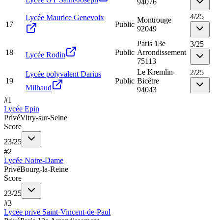
94076
4
/
25
Lycée Maurice Genevoix
Montrouge
17
Public
92049
Paris 13e
3
/
25
18
Public
Arrondissement
Lycée Rodin
75113
Le Kremlin-
2
/
25
Lycée polyvalent Darius
19
Public
Bicêtre
Milhaud
94043
#
1
Lycée Epin
Privé
Vitry-sur-Seine
Score
23
/
25
#
2
Lycée Notre-Dame
Privé
Bourg-la-Reine
Score
23
/
25
#
3
Lycée privé Saint-Vincent-de-Paul