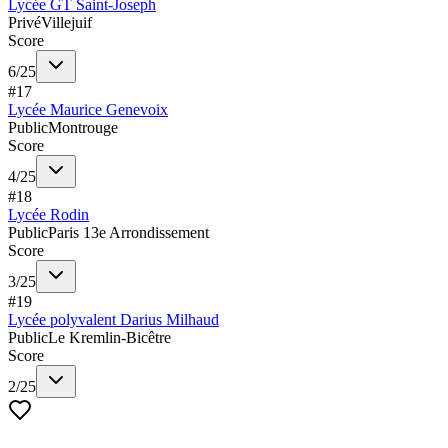
Lycée GT Saint-Joseph
Privé
Villejuif
Score
6
/
25
#
17
Lycée Maurice Genevoix
Public
Montrouge
Score
4
/
25
#
18
Lycée Rodin
Public
Paris 13e Arrondissement
Score
3
/
25
#
19
Lycée polyvalent Darius Milhaud
Public
Le Kremlin-Bicêtre
Score
2
/
25