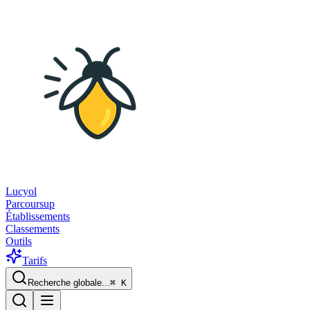
Lucyol
Parcoursup
Établissements
Classements
Outils
Tarifs
Recherche globale...
⌘
K