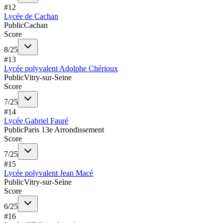
#
12
Lycée de Cachan
Public
Cachan
Score
8
/
25
#
13
Lycée polyvalent Adolphe Chérioux
Public
Vitry-sur-Seine
Score
7
/
25
#
14
Lycée Gabriel Fauré
Public
Paris 13e Arrondissement
Score
7
/
25
#
15
Lycée polyvalent Jean Macé
Public
Vitry-sur-Seine
Score
6
/
25
#
16