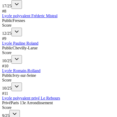
17
/
25
#
8
Lycée polyvalent Fréderic Mistral
Public
Fresnes
Score
12
/
25
#
9
Lycée Pauline Roland
Public
Chevilly-Larue
Score
10
/
25
#
10
Lycée Romain-Rolland
Public
Ivry-sur-Seine
Score
10
/
25
#
11
Lycée polyvalent privé Le Rebours
Privé
Paris 13e Arrondissement
Score
9
/
25