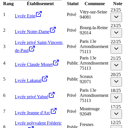
Rang
Établissement
Statut
Commune
Note
23
/
25
Vitry-sur-Seine
1
Privé
Lycée Epin
94081
23
/
25
Bourg-la-Reine
2
Privé
Lycée Notre-Dame
92014
Paris 13e
22
/
25
Lycée privé Saint-Vincent-
3
Privé
Arrondissement
de-Paul
75113
Paris 13e
21
/
25
4
Public
Arrondissement
Lycée Claude Monet
75113
20
/
25
Sceaux
5
Public
Lycée Lakanal
92071
Paris 13e
18
/
25
6
Privé
Arrondissement
Lycée privé Yabné
75113
17
/
25
Montrouge
7
Privé
Lycée Jeanne d'Arc
92049
12
/
25
Lycée polyvalent Fréderic
Fresnes
8
Public