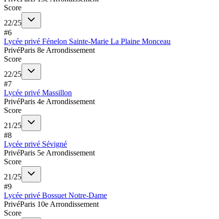
Score
22
/
25
#
6
Lycée privé Fénelon Sainte-Marie La Plaine Monceau
Privé
Paris 8e Arrondissement
Score
22
/
25
#
7
Lycée privé Massillon
Privé
Paris 4e Arrondissement
Score
21
/
25
#
8
Lycée privé Sévigné
Privé
Paris 5e Arrondissement
Score
21
/
25
#
9
Lycée privé Bossuet Notre-Dame
Privé
Paris 10e Arrondissement
Score