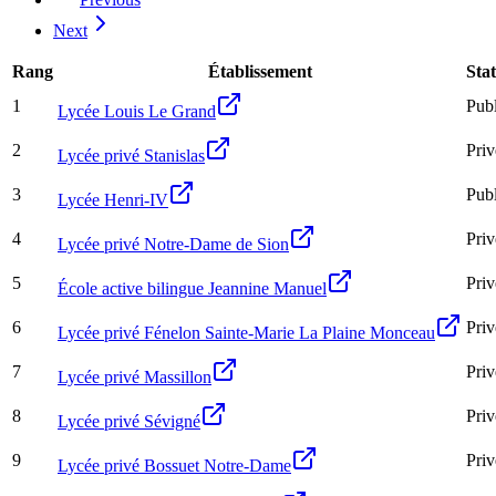
Next
Rang
Établissement
Sta
1
Publ
Lycée Louis Le Grand
2
Priv
Lycée privé Stanislas
3
Publ
Lycée Henri-IV
4
Priv
Lycée privé Notre-Dame de Sion
5
Priv
École active bilingue Jeannine Manuel
6
Priv
Lycée privé Fénelon Sainte-Marie La Plaine Monceau
7
Priv
Lycée privé Massillon
8
Priv
Lycée privé Sévigné
9
Priv
Lycée privé Bossuet Notre-Dame