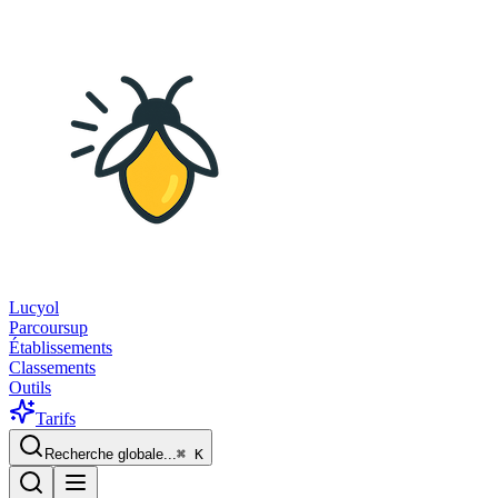
Lucyol
Parcoursup
Établissements
Classements
Outils
Tarifs
Recherche globale...
⌘
K