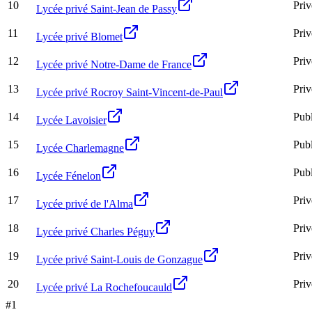
10
Priv
Lycée privé Saint-Jean de Passy
11
Priv
Lycée privé Blomet
12
Priv
Lycée privé Notre-Dame de France
13
Priv
Lycée privé Rocroy Saint-Vincent-de-Paul
14
Publ
Lycée Lavoisier
15
Publ
Lycée Charlemagne
16
Publ
Lycée Fénelon
17
Priv
Lycée privé de l'Alma
18
Priv
Lycée privé Charles Péguy
19
Priv
Lycée privé Saint-Louis de Gonzague
20
Priv
Lycée privé La Rochefoucauld
#
1