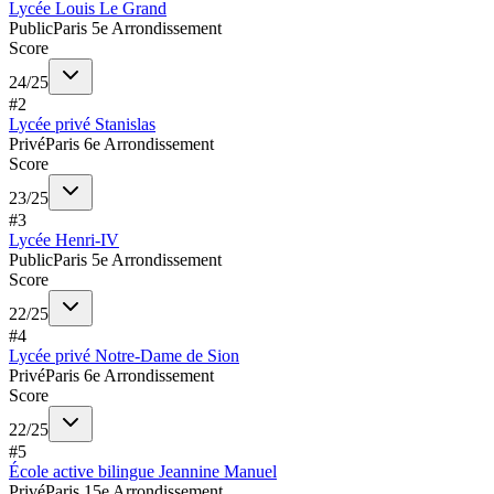
Lycée Louis Le Grand
Public
Paris 5e Arrondissement
Score
24
/
25
#
2
Lycée privé Stanislas
Privé
Paris 6e Arrondissement
Score
23
/
25
#
3
Lycée Henri-IV
Public
Paris 5e Arrondissement
Score
22
/
25
#
4
Lycée privé Notre-Dame de Sion
Privé
Paris 6e Arrondissement
Score
22
/
25
#
5
École active bilingue Jeannine Manuel
Privé
Paris 15e Arrondissement