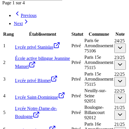
Page
1
sur
4
Previous
Next
Rang
Établissement
Statut
Commune
Note
Paris 6e
24
/
25
1
Privé
Arrondissement
Lycée privé Stanislas
75106
Paris 15e
23
/
25
École active bilingue Jeannine
2
Privé
Arrondissement
Manuel
75115
Paris 15e
22
/
25
3
Privé
Arrondissement
Lycée privé Blomet
75115
Neuilly-sur-
22
/
25
4
Privé
Seine
Lycée Saint-Dominique
92051
Boulogne-
21
/
25
Lycée Notre-Dame-de-
5
Privé
Billancourt
Boulogne
92012
Paris 16e
21
/
25