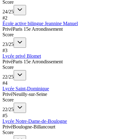
Score
24
/
25
#
2
École active bilingue Jeannine Manuel
Privé
Paris 15e Arrondissement
Score
23
/
25
#
3
Lycée privé Blomet
Privé
Paris 15e Arrondissement
Score
22
/
25
#
4
Lycée Saint-Dominique
Privé
Neuilly-sur-Seine
Score
22
/
25
#
5
Lycée Notre-Dame-de-Boulogne
Privé
Boulogne-Billancourt
Score