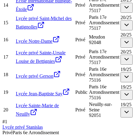
École internationale bilingue-
14
Privé
Arrondissement
Étoile
75117
Paris 17e
20
/
25
Lycée privé Saint-Michel des
15
Privé
Arrondissement
Batignolles
75117
20
/
25
Meudon
16
Privé
Lycée Notre-Dame
92048
Paris 17e
20
/
25
Lycée privé Sainte-Ursule
17
Privé
Arrondissement
Louise de Bettignies
75117
Paris 16e
19
/
25
18
Privé
Arrondissement
Lycée privé Gerson
75116
Paris 16e
19
/
25
19
Public
Arrondissement
Lycée Jean-Baptiste Say
75116
Neuilly-sur-
19
/
25
Lycée Sainte-Marie de
20
Privé
Seine
Neuilly
92051
#
1
Lycée privé Stanislas
Privé
Paris 6e Arrondissement