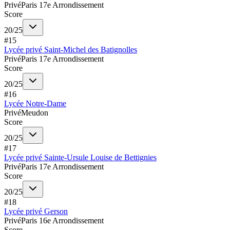
Privé
Paris 17e Arrondissement
Score
20
/
25
#
15
Lycée privé Saint-Michel des Batignolles
Privé
Paris 17e Arrondissement
Score
20
/
25
#
16
Lycée Notre-Dame
Privé
Meudon
Score
20
/
25
#
17
Lycée privé Sainte-Ursule Louise de Bettignies
Privé
Paris 17e Arrondissement
Score
20
/
25
#
18
Lycée privé Gerson
Privé
Paris 16e Arrondissement
Score