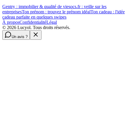
Gentry : immobilier & qualité de vie
socs.fr : veille sur les
entreprises
Ton prénom : trouvez le prénom idéal
Ton cadeau : l'idée
cadeau parfaite en quelques swipes
À propos
Confidentialité
Légal
©
2026
Lucyol. Tous droits réservés.
Un avis ?