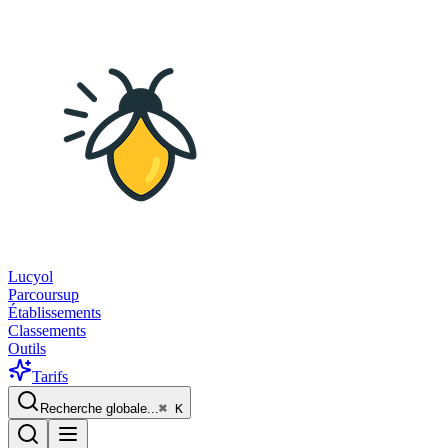
Lucyol
Parcoursup
Établissements
Classements
Outils
Tarifs
Recherche globale...
⌘
K