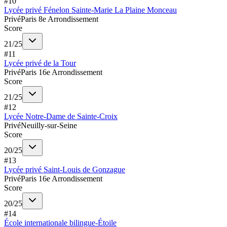
#
10
Lycée privé Fénelon Sainte-Marie La Plaine Monceau
Privé
Paris 8e Arrondissement
Score
21
/
25
#
11
Lycée privé de la Tour
Privé
Paris 16e Arrondissement
Score
21
/
25
#
12
Lycée Notre-Dame de Sainte-Croix
Privé
Neuilly-sur-Seine
Score
20
/
25
#
13
Lycée privé Saint-Louis de Gonzague
Privé
Paris 16e Arrondissement
Score
20
/
25
#
14
École internationale bilingue-Étoile