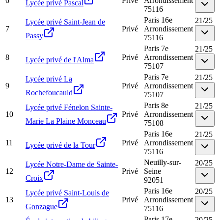
6
Privé
Arrondissement
Lycée privé Pascal
75116
Paris 16e
21
/
25
Lycée privé Saint-Jean de
7
Privé
Arrondissement
Passy
75116
Paris 7e
21
/
25
8
Privé
Arrondissement
Lycée privé de l'Alma
75107
Paris 7e
21
/
25
Lycée privé La
9
Privé
Arrondissement
Rochefoucauld
75107
Paris 8e
21
/
25
Lycée privé Fénelon Sainte-
10
Privé
Arrondissement
Marie La Plaine Monceau
75108
Paris 16e
21
/
25
11
Privé
Arrondissement
Lycée privé de la Tour
75116
Neuilly-sur-
20
/
25
Lycée Notre-Dame de Sainte-
12
Privé
Seine
Croix
92051
Paris 16e
20
/
25
Lycée privé Saint-Louis de
13
Privé
Arrondissement
Gonzague
75116
Paris 17e
20
/
25