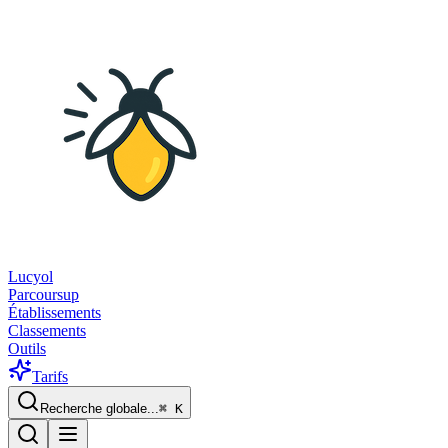
Lucyol
Parcoursup
Établissements
Classements
Outils
Tarifs
Recherche globale...
⌘
K