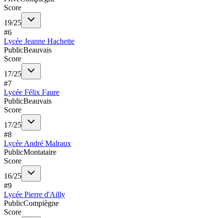
Score
19
/
25
#
6
Lycée Jeanne Hachette
Public
Beauvais
Score
17
/
25
#
7
Lycée Félix Faure
Public
Beauvais
Score
17
/
25
#
8
Lycée André Malraux
Public
Montataire
Score
16
/
25
#
9
Lycée Pierre d'Ailly
Public
Compiègne
Score