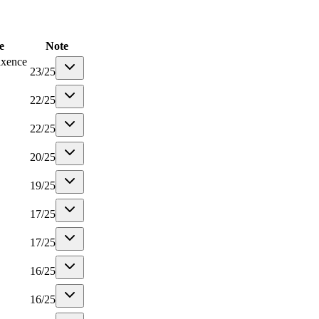
e
Note
axence
23
/
25
22
/
25
22
/
25
20
/
25
19
/
25
17
/
25
17
/
25
16
/
25
16
/
25