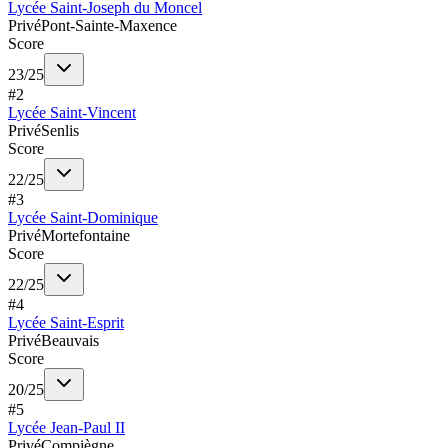
Lycée Saint-Joseph du Moncel
Privé
Pont-Sainte-Maxence
Score
23
/
25
#
2
Lycée Saint-Vincent
Privé
Senlis
Score
22
/
25
#
3
Lycée Saint-Dominique
Privé
Mortefontaine
Score
22
/
25
#
4
Lycée Saint-Esprit
Privé
Beauvais
Score
20
/
25
#
5
Lycée Jean-Paul II
Privé
Compiègne