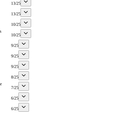
13
/
25
13
/
25
10
/
25
s
10
/
25
9
/
25
9
/
25
9
/
25
8
/
25
e
7
/
25
6
/
25
6
/
25