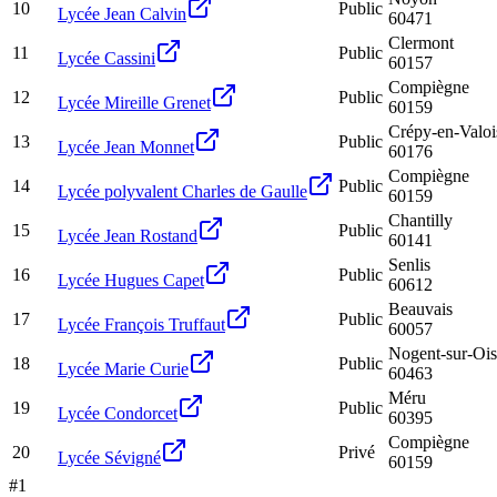
10
Public
Lycée Jean Calvin
60471
Clermont
11
Public
Lycée Cassini
60157
Compiègne
12
Public
Lycée Mireille Grenet
60159
Crépy-en-Valoi
13
Public
Lycée Jean Monnet
60176
Compiègne
14
Public
Lycée polyvalent Charles de Gaulle
60159
Chantilly
15
Public
Lycée Jean Rostand
60141
Senlis
16
Public
Lycée Hugues Capet
60612
Beauvais
17
Public
Lycée François Truffaut
60057
Nogent-sur-Ois
18
Public
Lycée Marie Curie
60463
Méru
19
Public
Lycée Condorcet
60395
Compiègne
20
Privé
Lycée Sévigné
60159
#
1