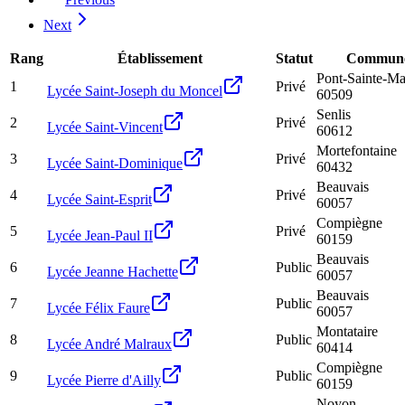
Next
Rang
Établissement
Statut
Commun
Pont-Sainte-M
1
Privé
Lycée Saint-Joseph du Moncel
60509
Senlis
2
Privé
Lycée Saint-Vincent
60612
Mortefontaine
3
Privé
Lycée Saint-Dominique
60432
Beauvais
4
Privé
Lycée Saint-Esprit
60057
Compiègne
5
Privé
Lycée Jean-Paul II
60159
Beauvais
6
Public
Lycée Jeanne Hachette
60057
Beauvais
7
Public
Lycée Félix Faure
60057
Montataire
8
Public
Lycée André Malraux
60414
Compiègne
9
Public
Lycée Pierre d'Ailly
60159
Noyon