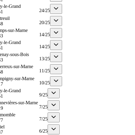
y-le-Grand
24
/
25
51
reuil
20
/
25
48
mps-sur-Marne
14
/
25
83
y-le-Grand
14
/
25
51
enay-sous-Bois
13
/
25
33
erreux-sur-Marne
11
/
25
58
mpigny-sur-Marne
10
/
25
17
y-le-Grand
9
/
25
51
nevières-sur-Marne
7
/
25
19
emomble
7
/
25
77
iel
6
/
25
37