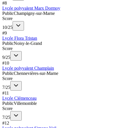
#
8
Lycée polyvalent Marx Dormoy
Public
Champigny-sur-Marne
Score
10
/
25
#
9
Lycée Flora Tristan
Public
Noisy-le-Grand
Score
9
/
25
#
10
Lycée polyvalent Champlain
Public
Chennevières-sur-Marne
Score
7
/
25
#
11
Lycée Clémenceau
Public
Villemomble
Score
7
/
25
#
12