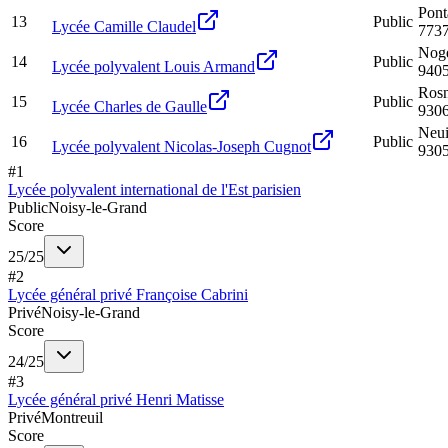
Pont
13
Public
Lycée Camille Claudel
773
Noge
14
Public
Lycée polyvalent Louis Armand
940
Rosn
15
Public
Lycée Charles de Gaulle
930
Neui
16
Public
Lycée polyvalent Nicolas-Joseph Cugnot
930
#
1
Lycée polyvalent international de l'Est parisien
Public
Noisy-le-Grand
Score
25
/
25
#
2
Lycée général privé Françoise Cabrini
Privé
Noisy-le-Grand
Score
24
/
25
#
3
Lycée général privé Henri Matisse
Privé
Montreuil
Score