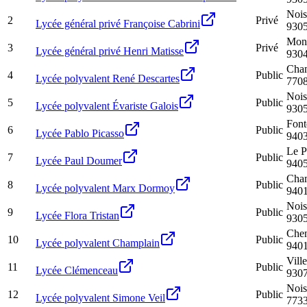
Nois
2
Privé
Lycée général privé Françoise Cabrini
930
Mont
3
Privé
Lycée général privé Henri Matisse
930
Cha
4
Public
Lycée polyvalent René Descartes
770
Nois
5
Public
Lycée polyvalent Évariste Galois
930
Font
6
Public
Lycée Pablo Picasso
940
Le P
7
Public
Lycée Paul Doumer
940
Cha
8
Public
Lycée polyvalent Marx Dormoy
940
Nois
9
Public
Lycée Flora Tristan
930
Chen
10
Public
Lycée polyvalent Champlain
940
Vill
11
Public
Lycée Clémenceau
930
Nois
12
Public
Lycée polyvalent Simone Veil
773