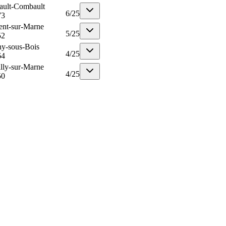
ault-Combault
6
/
25
73
nt-sur-Marne
5
/
25
52
y-sous-Bois
4
/
25
64
lly-sur-Marne
4
/
25
50