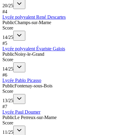
20
/
25
#
4
Lycée polyvalent René Descartes
Public
Champs-sur-Marne
Score
14
/
25
#
5
Lycée polyvalent Évariste Galois
Public
Noisy-le-Grand
Score
14
/
25
#
6
Lycée Pablo Picasso
Public
Fontenay-sous-Bois
Score
13
/
25
#
7
Lycée Paul Doumer
Public
Le Perreux-sur-Marne
Score
11
/
25