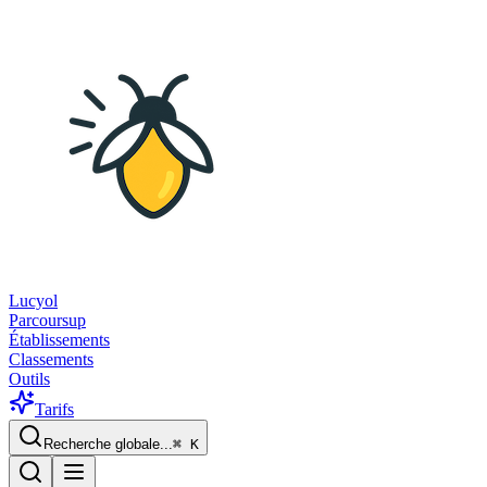
Lucyol
Parcoursup
Établissements
Classements
Outils
Tarifs
Recherche globale...
⌘
K