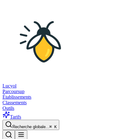
Lucyol
Parcoursup
Établissements
Classements
Outils
Tarifs
Recherche globale...
⌘
K