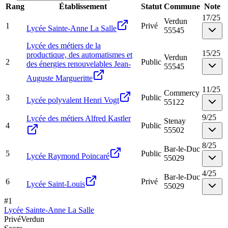
Rang
Établissement
Statut
Commune
Note
17
/
25
Verdun
1
Privé
Lycée Sainte-Anne La Salle
55545
Lycée des métiers de la
15
/
25
productique, des automatismes et
Verdun
2
Public
des énergies renouvelables Jean-
55545
Auguste Margueritte
11
/
25
Commercy
3
Public
Lycée polyvalent Henri Vogt
55122
9
/
25
Lycée des métiers Alfred Kastler
Stenay
4
Public
55502
8
/
25
Bar-le-Duc
5
Public
Lycée Raymond Poincaré
55029
4
/
25
Bar-le-Duc
6
Privé
Lycée Saint-Louis
55029
#
1
Lycée Sainte-Anne La Salle
Privé
Verdun