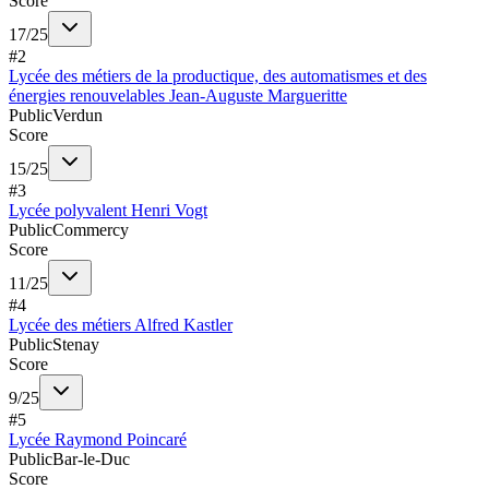
Score
17
/
25
#
2
Lycée des métiers de la productique, des automatismes et des
énergies renouvelables Jean-Auguste Margueritte
Public
Verdun
Score
15
/
25
#
3
Lycée polyvalent Henri Vogt
Public
Commercy
Score
11
/
25
#
4
Lycée des métiers Alfred Kastler
Public
Stenay
Score
9
/
25
#
5
Lycée Raymond Poincaré
Public
Bar-le-Duc
Score