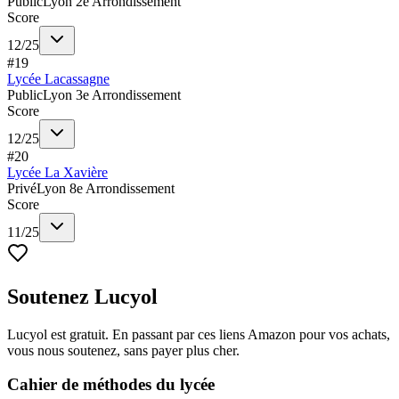
Public
Lyon 2e Arrondissement
Score
12
/
25
#
19
Lycée Lacassagne
Public
Lyon 3e Arrondissement
Score
12
/
25
#
20
Lycée La Xavière
Privé
Lyon 8e Arrondissement
Score
11
/
25
Soutenez Lucyol
Lucyol est gratuit. En passant par ces liens Amazon pour vos achats,
vous nous soutenez, sans payer plus cher.
Cahier de méthodes du lycée