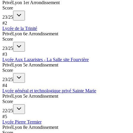
Privé
Lyon 1er Arrondissement
Score
23
/
25
#
2
Lycée de la Trinité
Privé
Lyon 6e Arrondissement
Score
23
/
25
#
3
Lycée Aux Lazaristes - La Salle site Fourvière
Privé
Lyon 5e Arrondissement
Score
23
/
25
#
4
Lycée général et technologique privé Sainte Marie
Privé
Lyon 5e Arrondissement
Score
22
/
25
#
5
Lycée Pierre Termier
Privé
Lyon 8e Arrondissement
Score