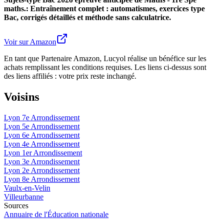
maths.: Entraînement complet : automatismes, exercices type
Bac, corrigés détaillés et méthode sans calculatrice.
Voir sur Amazon
En tant que Partenaire Amazon, Lucyol réalise un bénéfice sur les
achats remplissant les conditions requises. Les liens ci-dessus sont
des liens affiliés : votre prix reste inchangé.
Voisins
Lyon 7e Arrondissement
Lyon 5e Arrondissement
Lyon 6e Arrondissement
Lyon 4e Arrondissement
Lyon 1er Arrondissement
Lyon 3e Arrondissement
Lyon 2e Arrondissement
Lyon 8e Arrondissement
Vaulx-en-Velin
Villeurbanne
Sources
Annuaire de l'Éducation nationale