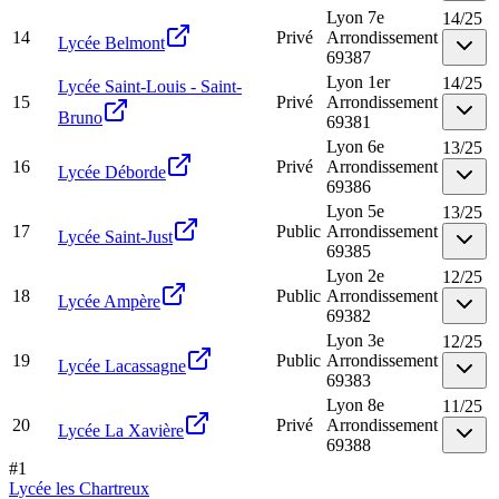
Lyon 7e
14
/
25
14
Privé
Arrondissement
Lycée Belmont
69387
Lyon 1er
14
/
25
Lycée Saint-Louis - Saint-
15
Privé
Arrondissement
Bruno
69381
Lyon 6e
13
/
25
16
Privé
Arrondissement
Lycée Déborde
69386
Lyon 5e
13
/
25
17
Public
Arrondissement
Lycée Saint-Just
69385
Lyon 2e
12
/
25
18
Public
Arrondissement
Lycée Ampère
69382
Lyon 3e
12
/
25
19
Public
Arrondissement
Lycée Lacassagne
69383
Lyon 8e
11
/
25
20
Privé
Arrondissement
Lycée La Xavière
69388
#
1
Lycée les Chartreux