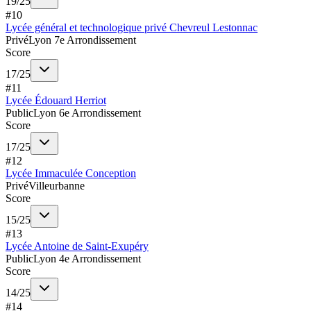
19
/
25
#
10
Lycée général et technologique privé Chevreul Lestonnac
Privé
Lyon 7e Arrondissement
Score
17
/
25
#
11
Lycée Édouard Herriot
Public
Lyon 6e Arrondissement
Score
17
/
25
#
12
Lycée Immaculée Conception
Privé
Villeurbanne
Score
15
/
25
#
13
Lycée Antoine de Saint-Exupéry
Public
Lyon 4e Arrondissement
Score
14
/
25
#
14