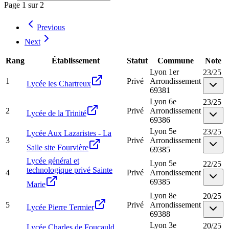
Page
1
sur
2
Previous
Next
Rang
Établissement
Statut
Commune
Note
Lyon 1er
23
/
25
1
Privé
Arrondissement
Lycée les Chartreux
69381
Lyon 6e
23
/
25
2
Privé
Arrondissement
Lycée de la Trinité
69386
Lyon 5e
23
/
25
Lycée Aux Lazaristes - La
3
Privé
Arrondissement
Salle site Fourvière
69385
Lycée général et
Lyon 5e
22
/
25
technologique privé Sainte
4
Privé
Arrondissement
69385
Marie
Lyon 8e
20
/
25
5
Privé
Arrondissement
Lycée Pierre Termier
69388
Lyon 3e
20
/
25
Lycée Charles de Foucauld