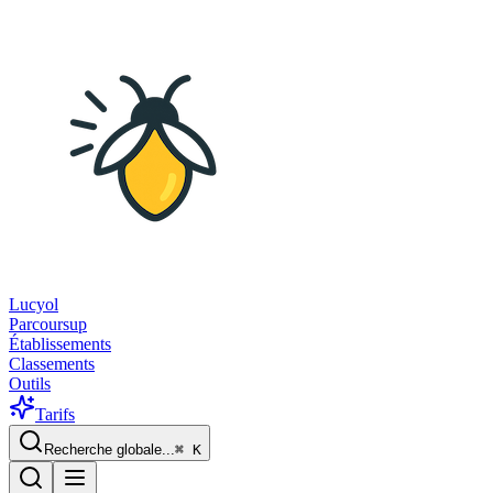
Lucyol
Parcoursup
Établissements
Classements
Outils
Tarifs
Recherche globale...
⌘
K