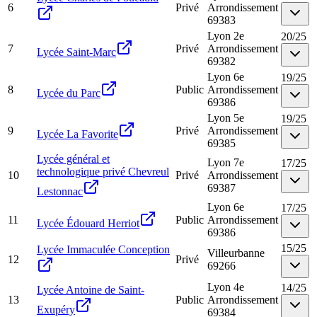
6
Privé
Arrondissement
69383
Lyon 2e
20
/
25
7
Privé
Arrondissement
Lycée Saint-Marc
69382
Lyon 6e
19
/
25
8
Public
Arrondissement
Lycée du Parc
69386
Lyon 5e
19
/
25
9
Privé
Arrondissement
Lycée La Favorite
69385
Lycée général et
Lyon 7e
17
/
25
technologique privé Chevreul
10
Privé
Arrondissement
69387
Lestonnac
Lyon 6e
17
/
25
11
Public
Arrondissement
Lycée Édouard Herriot
69386
15
/
25
Lycée Immaculée Conception
Villeurbanne
12
Privé
69266
Lyon 4e
14
/
25
Lycée Antoine de Saint-
13
Public
Arrondissement
Exupéry
69384