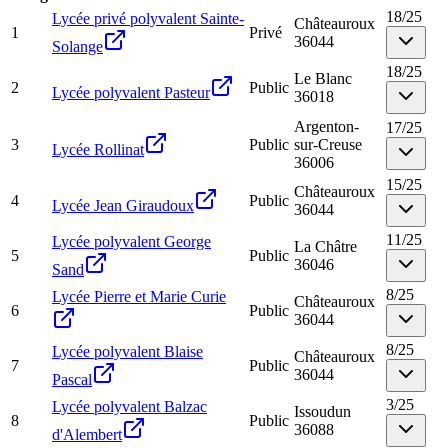
18
/
25
Lycée privé polyvalent Sainte-
Châteauroux
1
Privé
36044
Solange
18
/
25
Le Blanc
2
Public
Lycée polyvalent Pasteur
36018
Argenton-
17
/
25
3
Public
sur-Creuse
Lycée Rollinat
36006
15
/
25
Châteauroux
4
Public
Lycée Jean Giraudoux
36044
11
/
25
Lycée polyvalent George
La Châtre
5
Public
36046
Sand
8
/
25
Lycée Pierre et Marie Curie
Châteauroux
6
Public
36044
8
/
25
Lycée polyvalent Blaise
Châteauroux
7
Public
36044
Pascal
3
/
25
Lycée polyvalent Balzac
Issoudun
8
Public
36088
d'Alembert