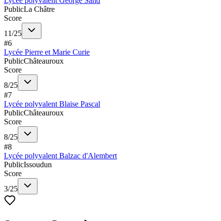
Lycée polyvalent George Sand
Public
La Châtre
Score
11
/
25
#
6
Lycée Pierre et Marie Curie
Public
Châteauroux
Score
8
/
25
#
7
Lycée polyvalent Blaise Pascal
Public
Châteauroux
Score
8
/
25
#
8
Lycée polyvalent Balzac d'Alembert
Public
Issoudun
Score
3
/
25