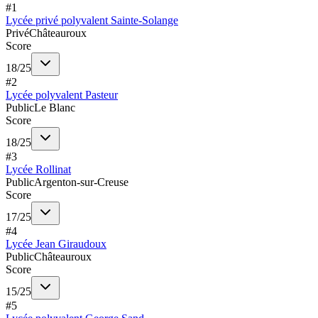
#
1
Lycée privé polyvalent Sainte-Solange
Privé
Châteauroux
Score
18
/
25
#
2
Lycée polyvalent Pasteur
Public
Le Blanc
Score
18
/
25
#
3
Lycée Rollinat
Public
Argenton-sur-Creuse
Score
17
/
25
#
4
Lycée Jean Giraudoux
Public
Châteauroux
Score
15
/
25
#
5