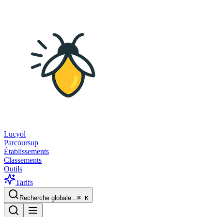
Lucyol
Parcoursup
Établissements
Classements
Outils
Tarifs
Recherche globale...
⌘
K