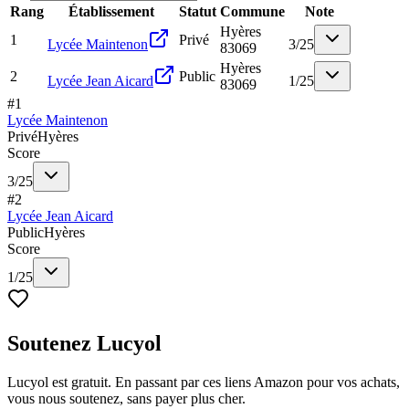
Rang
Établissement
Statut
Commune
Note
Hyères
1
Privé
Lycée Maintenon
3
/
25
83069
Hyères
2
Public
Lycée Jean Aicard
1
/
25
83069
#
1
Lycée Maintenon
Privé
Hyères
Score
3
/
25
#
2
Lycée Jean Aicard
Public
Hyères
Score
1
/
25
Soutenez Lucyol
Lucyol est gratuit. En passant par ces liens Amazon pour vos achats,
vous nous soutenez, sans payer plus cher.