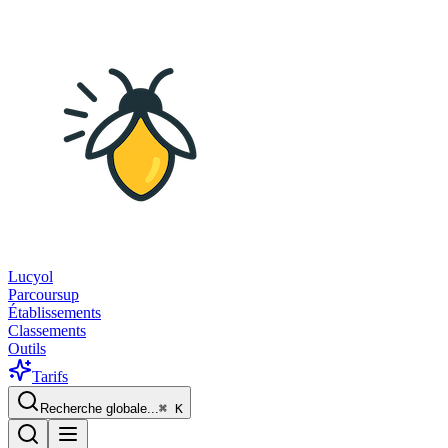
Lucyol
Parcoursup
Établissements
Classements
Outils
Tarifs
Recherche globale...
⌘
K