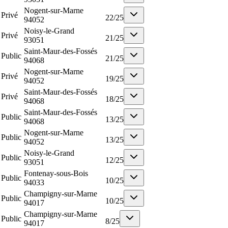
Nogent-sur-Marne
Privé
22
/
25
94052
Noisy-le-Grand
Privé
21
/
25
93051
Saint-Maur-des-Fossés
Public
21
/
25
94068
Nogent-sur-Marne
Privé
19
/
25
94052
Saint-Maur-des-Fossés
Privé
18
/
25
94068
Saint-Maur-des-Fossés
Public
13
/
25
94068
Nogent-sur-Marne
Public
13
/
25
94052
Noisy-le-Grand
Public
12
/
25
93051
Fontenay-sous-Bois
Public
10
/
25
94033
Champigny-sur-Marne
Public
10
/
25
94017
Champigny-sur-Marne
Public
8
/
25
94017