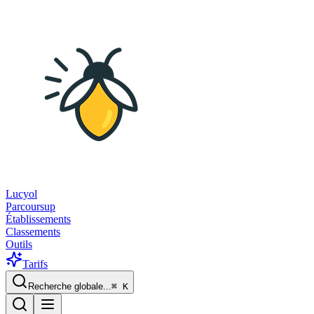
Lucyol
Parcoursup
Établissements
Classements
Outils
Tarifs
Recherche globale...
⌘
K