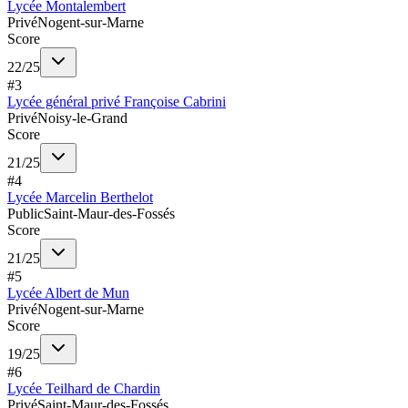
Lycée Montalembert
Privé
Nogent-sur-Marne
Score
22
/
25
#
3
Lycée général privé Françoise Cabrini
Privé
Noisy-le-Grand
Score
21
/
25
#
4
Lycée Marcelin Berthelot
Public
Saint-Maur-des-Fossés
Score
21
/
25
#
5
Lycée Albert de Mun
Privé
Nogent-sur-Marne
Score
19
/
25
#
6
Lycée Teilhard de Chardin
Privé
Saint-Maur-des-Fossés