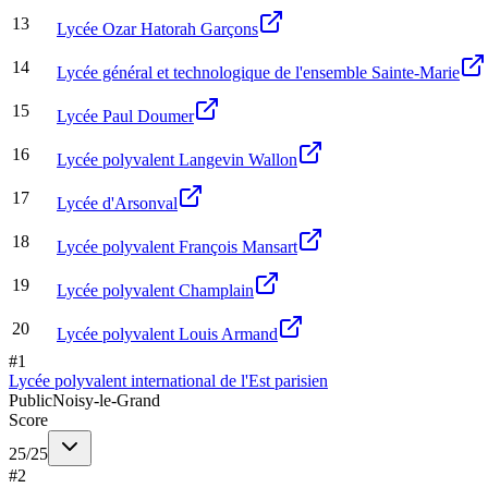
13
Lycée Ozar Hatorah Garçons
14
Lycée général et technologique de l'ensemble Sainte-Marie
15
Lycée Paul Doumer
16
Lycée polyvalent Langevin Wallon
17
Lycée d'Arsonval
18
Lycée polyvalent François Mansart
19
Lycée polyvalent Champlain
20
Lycée polyvalent Louis Armand
#
1
Lycée polyvalent international de l'Est parisien
Public
Noisy-le-Grand
Score
25
/
25
#
2