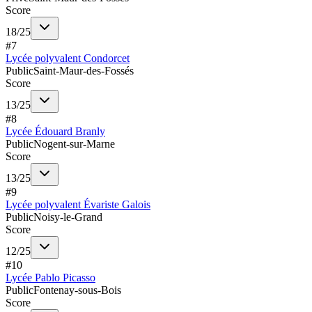
Score
18
/
25
#
7
Lycée polyvalent Condorcet
Public
Saint-Maur-des-Fossés
Score
13
/
25
#
8
Lycée Édouard Branly
Public
Nogent-sur-Marne
Score
13
/
25
#
9
Lycée polyvalent Évariste Galois
Public
Noisy-le-Grand
Score
12
/
25
#
10
Lycée Pablo Picasso
Public
Fontenay-sous-Bois
Score