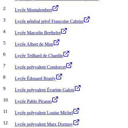
2
Lycée Montalembert
3
Lycée général privé Françoise Cabrini
4
Lycée Marcelin Berthelot
5
Lycée Albert de Mun
6
Lycée Teilhard de Chardin
7
Lycée polyvalent Condorcet
8
Lycée Édouard Branly
9
Lycée polyvalent Évariste Galois
10
Lycée Pablo Picasso
11
Lycée polyvalent Louise Michel
12
Lycée polyvalent Marx Dormoy