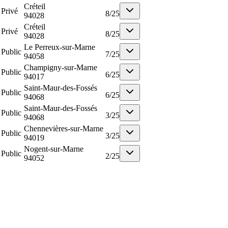
Créteil
Privé
8
/
25
94028
Créteil
Privé
8
/
25
94028
Le Perreux-sur-Marne
Public
7
/
25
94058
Champigny-sur-Marne
Public
6
/
25
94017
Saint-Maur-des-Fossés
Public
6
/
25
94068
Saint-Maur-des-Fossés
Public
3
/
25
94068
Chennevières-sur-Marne
Public
3
/
25
94019
Nogent-sur-Marne
Public
2
/
25
94052