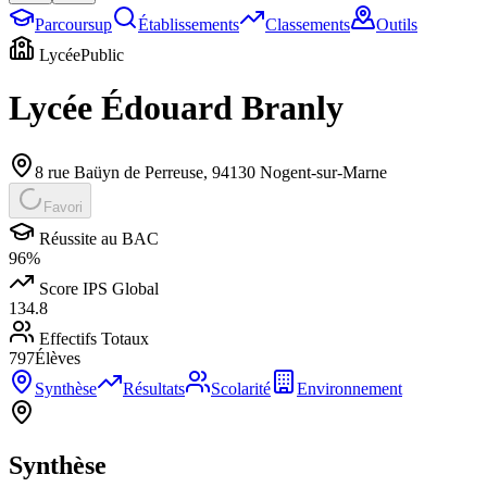
Parcoursup
Établissements
Classements
Outils
Lycée
Public
Lycée Édouard Branly
8 rue Baüyn de Perreuse
,
94130
Nogent-sur-Marne
Favori
Réussite au BAC
96
%
Score IPS Global
134.8
Effectifs Totaux
797
Élèves
Synthèse
Résultats
Scolarité
Environnement
Synthèse