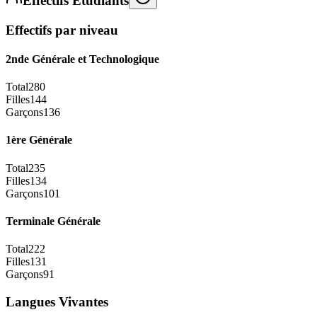
Effectifs Étudiants
Effectifs par niveau
2nde Générale et Technologique
Total
280
Filles
144
Garçons
136
1ère Générale
Total
235
Filles
134
Garçons
101
Terminale Générale
Total
222
Filles
131
Garçons
91
Langues Vivantes