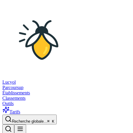
Lucyol
Parcoursup
Établissements
Classements
Outils
Tarifs
Recherche globale...
⌘
K