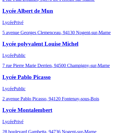
Lycée Albert de Mun
Lycée
Privé
5 avenue Georges Clemenceau
,
94130
Nogent-sur-Marne
Lycée polyvalent Louise Michel
Lycée
Public
7 rue Pierre Marie Derrien
,
94500
Champigny-sur-Marne
Lycée Pablo Picasso
Lycée
Public
2 avenue Pablo Picasso
,
94120
Fontenay-sous-Bois
Lycée Montalembert
Lycée
Privé
28 boulevard Gambetta
,
94736
Nogent-sur-Marne