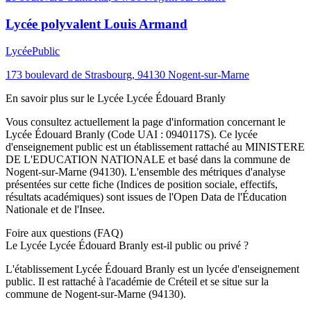
Lycée polyvalent Louis Armand
Lycée
Public
173 boulevard de Strasbourg
,
94130
Nogent-sur-Marne
En savoir plus sur le
Lycée
Lycée Édouard Branly
Vous consultez actuellement la page d'information concernant le
Lycée Édouard Branly
(Code UAI :
0940117S
). Ce
lycée
d'enseignement
public
est un établissement rattaché au
MINISTERE
DE L'EDUCATION NATIONALE
et basé dans la commune de
Nogent-sur-Marne
(
94130
). L'ensemble des métriques d'analyse
présentées sur cette fiche (Indices de position sociale, effectifs,
résultats académiques) sont issues de l'Open Data de l'Éducation
Nationale et de l'Insee.
Foire aux questions (FAQ)
Le Lycée Lycée Édouard Branly est-il public ou privé ?
L'établissement Lycée Édouard Branly est un lycée d'enseignement
public. Il est rattaché à l'académie de Créteil et se situe sur la
commune de Nogent-sur-Marne (94130).