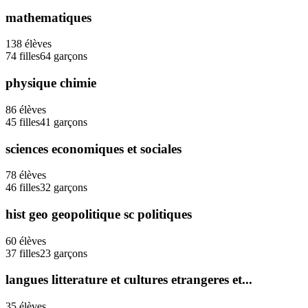
mathematiques
138
élèves
74
filles
64
garçons
physique chimie
86
élèves
45
filles
41
garçons
sciences economiques et sociales
78
élèves
46
filles
32
garçons
hist geo geopolitique sc politiques
60
élèves
37
filles
23
garçons
langues litterature et cultures etrangeres et...
35
élèves