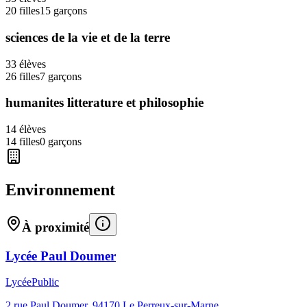
20
filles
15
garçons
sciences de la vie et de la terre
33
élèves
26
filles
7
garçons
humanites litterature et philosophie
14
élèves
14
filles
0
garçons
Environnement
À proximité
Lycée Paul Doumer
Lycée
Public
2 rue Paul Doumer
,
94170
Le Perreux-sur-Marne