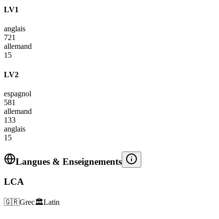
LV1
anglais
721
allemand
15
LV2
espagnol
581
allemand
133
anglais
15
Langues & Enseignements
LCA
🇬🇷
Grec
🏛️
Latin