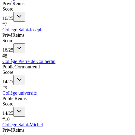
Privé
Reims
Score
16
/
25
#
7
Collège Saint-Joseph
Privé
Reims
Score
16
/
25
#
8
Collège Pierre de Coubertin
Public
Cormontreuil
Score
14
/
25
#
9
Collège université
Public
Reims
Score
14
/
25
#
10
Collège Saint-Michel
Privé
Reims