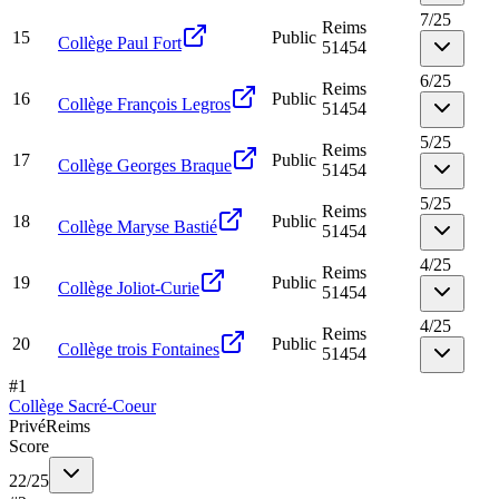
7
/
25
Reims
15
Public
Collège Paul Fort
51454
6
/
25
Reims
16
Public
Collège François Legros
51454
5
/
25
Reims
17
Public
Collège Georges Braque
51454
5
/
25
Reims
18
Public
Collège Maryse Bastié
51454
4
/
25
Reims
19
Public
Collège Joliot-Curie
51454
4
/
25
Reims
20
Public
Collège trois Fontaines
51454
#
1
Collège Sacré-Coeur
Privé
Reims
Score
22
/
25