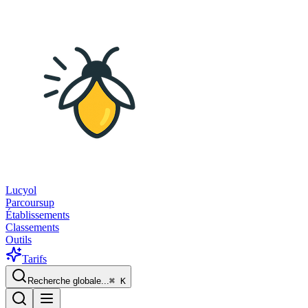
Lucyol
Parcoursup
Établissements
Classements
Outils
Tarifs
Recherche globale...
⌘
K