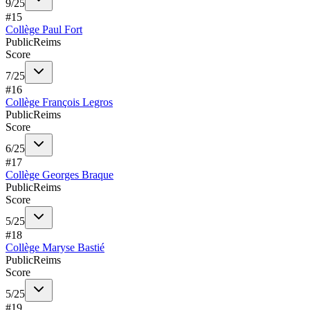
9
/
25
#
15
Collège Paul Fort
Public
Reims
Score
7
/
25
#
16
Collège François Legros
Public
Reims
Score
6
/
25
#
17
Collège Georges Braque
Public
Reims
Score
5
/
25
#
18
Collège Maryse Bastié
Public
Reims
Score
5
/
25
#
19