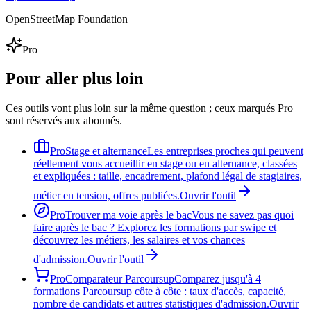
OpenStreetMap Foundation
Pro
Pour aller plus loin
Ces outils vont plus loin sur la même question ; ceux marqués Pro
sont réservés aux abonnés.
Pro
Stage et alternance
Les entreprises proches qui peuvent
réellement vous accueillir en stage ou en alternance, classées
et expliquées : taille, encadrement, plafond légal de stagiaires,
métier en tension, offres publiées.
Ouvrir l'outil
Pro
Trouver ma voie après le bac
Vous ne savez pas quoi
faire après le bac ? Explorez les formations par swipe et
découvrez les métiers, les salaires et vos chances
d'admission.
Ouvrir l'outil
Pro
Comparateur Parcoursup
Comparez jusqu'à 4
formations Parcoursup côte à côte : taux d'accès, capacité,
nombre de candidats et autres statistiques d'admission.
Ouvrir