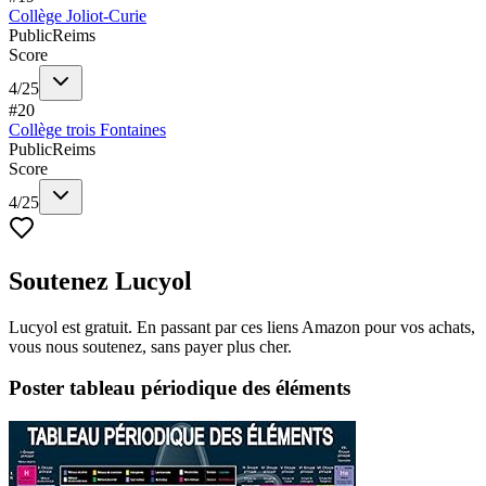
Collège Joliot-Curie
Public
Reims
Score
4
/
25
#
20
Collège trois Fontaines
Public
Reims
Score
4
/
25
Soutenez Lucyol
Lucyol est gratuit. En passant par ces liens Amazon pour vos achats,
vous nous soutenez, sans payer plus cher.
Poster tableau périodique des éléments