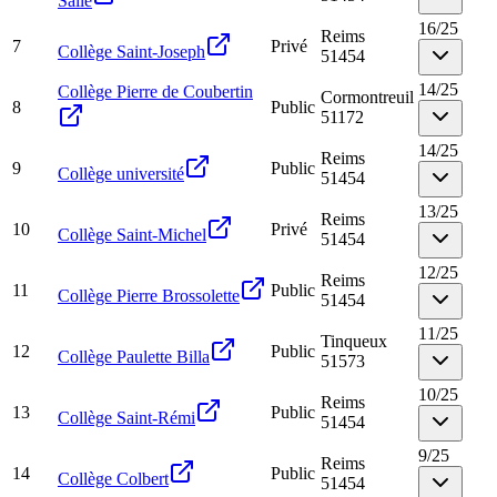
Salle
16
/
25
Reims
7
Privé
Collège Saint-Joseph
51454
14
/
25
Collège Pierre de Coubertin
Cormontreuil
8
Public
51172
14
/
25
Reims
9
Public
Collège université
51454
13
/
25
Reims
10
Privé
Collège Saint-Michel
51454
12
/
25
Reims
11
Public
Collège Pierre Brossolette
51454
11
/
25
Tinqueux
12
Public
Collège Paulette Billa
51573
10
/
25
Reims
13
Public
Collège Saint-Rémi
51454
9
/
25
Reims
14
Public
Collège Colbert
51454