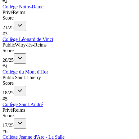
#
2
Collège Notre-Dame
Privé
Reims
Score
21
/
25
#
3
Collège Léonard de Vinci
Public
Witry-lès-Reims
Score
20
/
25
#
4
Collège du Mont d'Hor
Public
Saint-Thierry
Score
18
/
25
#
5
Collège Saint-André
Privé
Reims
Score
17
/
25
#
6
Collège Jeanne d'Arc - La Salle