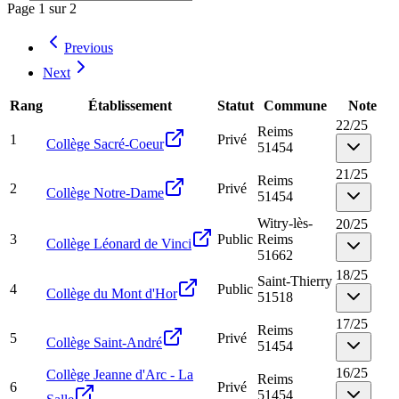
Page
1
sur
2
Previous
Next
Rang
Établissement
Statut
Commune
Note
22
/
25
Reims
1
Privé
Collège Sacré-Coeur
51454
21
/
25
Reims
2
Privé
Collège Notre-Dame
51454
Witry-lès-
20
/
25
3
Public
Reims
Collège Léonard de Vinci
51662
18
/
25
Saint-Thierry
4
Public
Collège du Mont d'Hor
51518
17
/
25
Reims
5
Privé
Collège Saint-André
51454
16
/
25
Collège Jeanne d'Arc - La
Reims
6
Privé
51454