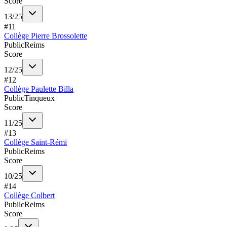
Score
13
/
25
#
11
Collège Pierre Brossolette
Public
Reims
Score
12
/
25
#
12
Collège Paulette Billa
Public
Tinqueux
Score
11
/
25
#
13
Collège Saint-Rémi
Public
Reims
Score
10
/
25
#
14
Collège Colbert
Public
Reims
Score