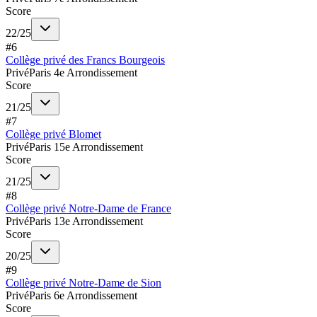
Score
22
/
25
#
6
Collège privé des Francs Bourgeois
Privé
Paris 4e Arrondissement
Score
21
/
25
#
7
Collège privé Blomet
Privé
Paris 15e Arrondissement
Score
21
/
25
#
8
Collège privé Notre-Dame de France
Privé
Paris 13e Arrondissement
Score
20
/
25
#
9
Collège privé Notre-Dame de Sion
Privé
Paris 6e Arrondissement
Score