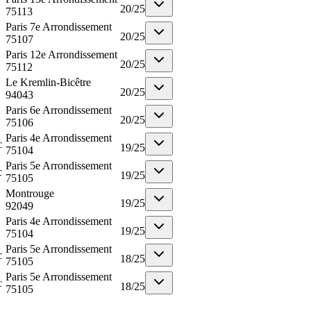
20
/
25
75113
Paris 7e Arrondissement
20
/
25
75107
Paris 12e Arrondissement
20
/
25
75112
Le Kremlin-Bicêtre
20
/
25
94043
Paris 6e Arrondissement
20
/
25
75106
Paris 4e Arrondissement
c
19
/
25
75104
Paris 5e Arrondissement
c
19
/
25
75105
Montrouge
19
/
25
92049
Paris 4e Arrondissement
19
/
25
75104
Paris 5e Arrondissement
c
18
/
25
75105
Paris 5e Arrondissement
c
18
/
25
75105