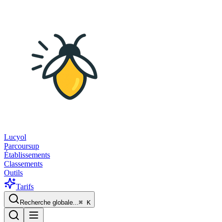
Lucyol
Parcoursup
Établissements
Classements
Outils
Tarifs
Recherche globale...
⌘
K