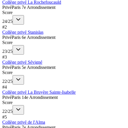
Collège privé La Rochefoucauld
Privé
Paris 7e Arrondissement
Score
24
/
25
#
2
Collège privé Stanislas
Privé
Paris 6e Arrondissement
Score
23
/
25
#
3
Collège privé Sévigné
Privé
Paris 5e Arrondissement
Score
22
/
25
#
4
Collège privé La Bruyère Sainte-Isabelle
Privé
Paris 14e Arrondissement
Score
22
/
25
#
5
Collège privé de l'Alma
Privé
Paris 7e Arrondissement