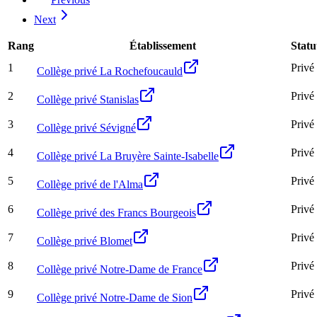
Next
Rang
Établissement
Statu
1
Privé
Collège privé La Rochefoucauld
2
Privé
Collège privé Stanislas
3
Privé
Collège privé Sévigné
4
Privé
Collège privé La Bruyère Sainte-Isabelle
5
Privé
Collège privé de l'Alma
6
Privé
Collège privé des Francs Bourgeois
7
Privé
Collège privé Blomet
8
Privé
Collège privé Notre-Dame de France
9
Privé
Collège privé Notre-Dame de Sion