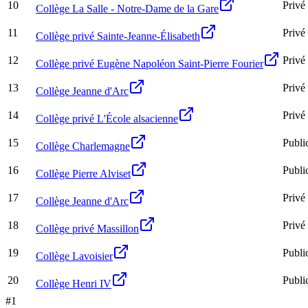
10
Privé
Collège La Salle - Notre-Dame de la Gare
11
Privé
Collège privé Sainte-Jeanne-Élisabeth
12
Privé
Collège privé Eugène Napoléon Saint-Pierre Fourier
13
Privé
Collège Jeanne d'Arc
14
Privé
Collège privé L'École alsacienne
15
Publi
Collège Charlemagne
16
Publi
Collège Pierre Alviset
17
Privé
Collège Jeanne d'Arc
18
Privé
Collège privé Massillon
19
Publi
Collège Lavoisier
20
Publi
Collège Henri IV
#
1