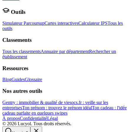
Outils
Simulateur Parcoursup
Cartes interactives
Calculateur IPS
Tous les
outils
Classements
Tous les classements
Annuaire par département
Rechercher un
établissement
Ressources
Blog
Guides
Glossaire
Nos autres outils
Gentry : immobilier & qualité de vie
socs.fr : veille sur les
entreprises
Ton prénom : trouvez le prénom idéal
Ton cadeau : l'idée
cadeau parfaite en quelques swipes
À propos
Confidentialité
Légal
©
2026
Lucyol. Tous droits réservés.