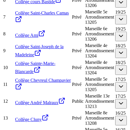
6
Privé
Arrondissement
Collège cours Bastide
13206
Marseille 5e
19
/
25
Collège Saint-Charles Camas
7
Privé
Arrondissement
13205
Marseille 6e
19
/
25
8
Privé
Arrondissement
Collège Ami
13206
Marseille 4e
18
/
25
Collège Saint-Joseph de la
9
Privé
Arrondissement
Madeleine
13204
Marseille 4e
18
/
25
Collège Sainte-Marie-
10
Privé
Arrondissement
Blancarde
13204
Marseille 5e
17
/
25
Collège Chevreul Champavier
11
Privé
Arrondissement
13205
Marseille 13e
17
/
25
12
Public
Arrondissement
Collège André Malraux
13213
Marseille 8e
16
/
25
13
Privé
Arrondissement
Collège Cluny
13208
Marseille 5e
16
/
25