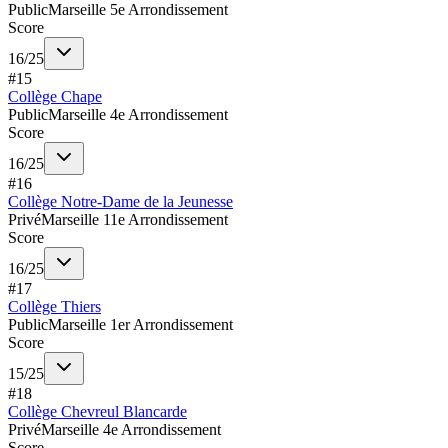
Public
Marseille 5e Arrondissement
Score
16
/
25
#
15
Collège Chape
Public
Marseille 4e Arrondissement
Score
16
/
25
#
16
Collège Notre-Dame de la Jeunesse
Privé
Marseille 11e Arrondissement
Score
16
/
25
#
17
Collège Thiers
Public
Marseille 1er Arrondissement
Score
15
/
25
#
18
Collège Chevreul Blancarde
Privé
Marseille 4e Arrondissement
Score