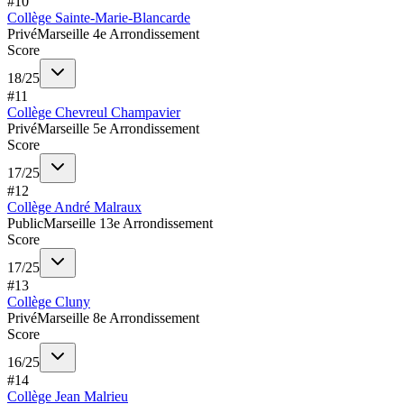
#
10
Collège Sainte-Marie-Blancarde
Privé
Marseille 4e Arrondissement
Score
18
/
25
#
11
Collège Chevreul Champavier
Privé
Marseille 5e Arrondissement
Score
17
/
25
#
12
Collège André Malraux
Public
Marseille 13e Arrondissement
Score
17
/
25
#
13
Collège Cluny
Privé
Marseille 8e Arrondissement
Score
16
/
25
#
14
Collège Jean Malrieu