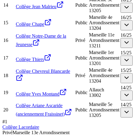
14
Public
Arrondissement
Collège Jean Malrieu
13205
Marseille 4e
16
/
25
15
Public
Arrondissement
Collège Chape
13204
Marseille 11e
16
/
25
Collège Notre-Dame de la
16
Privé
Arrondissement
Jeunesse
13211
Marseille 1er
15
/
25
17
Public
Arrondissement
Collège Thiers
13201
Marseille 4e
15
/
25
Collège Chevreul Blancarde
18
Privé
Arrondissement
13204
14
/
25
Allauch
19
Public
Collège Yves Montand
13002
Marseille 5e
14
/
25
Collège Ariane Ascaride
20
Public
Arrondissement
(anciennement Fraissinet)
13205
#
1
Collège Lacordaire
Privé
Marseille 13e Arrondissement