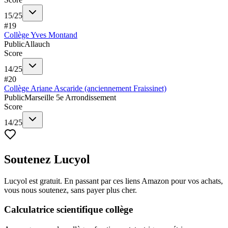
15
/
25
#
19
Collège Yves Montand
Public
Allauch
Score
14
/
25
#
20
Collège Ariane Ascaride (anciennement Fraissinet)
Public
Marseille 5e Arrondissement
Score
14
/
25
Soutenez Lucyol
Lucyol est gratuit. En passant par ces liens Amazon pour vos achats,
vous nous soutenez, sans payer plus cher.
Calculatrice scientifique collège