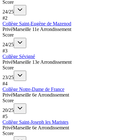
Score
24
/
25
#
2
Collège Saint-Eugène de Mazenod
Privé
Marseille 11e Arrondissement
Score
24
/
25
#
3
Collège Sévigné
Privé
Marseille 13e Arrondissement
Score
23
/
25
#
4
Collège Notre-Dame de France
Privé
Marseille 6e Arrondissement
Score
20
/
25
#
5
Collège Saint-Joseph les Maristes
Privé
Marseille 6e Arrondissement
Score