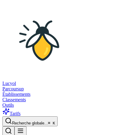
Lucyol
Parcoursup
Établissements
Classements
Outils
Tarifs
Recherche globale...
⌘
K