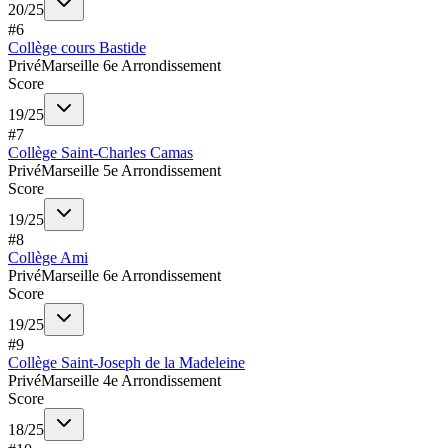
20
/
25
#
6
Collège cours Bastide
Privé
Marseille 6e Arrondissement
Score
19
/
25
#
7
Collège Saint-Charles Camas
Privé
Marseille 5e Arrondissement
Score
19
/
25
#
8
Collège Ami
Privé
Marseille 6e Arrondissement
Score
19
/
25
#
9
Collège Saint-Joseph de la Madeleine
Privé
Marseille 4e Arrondissement
Score
18
/
25