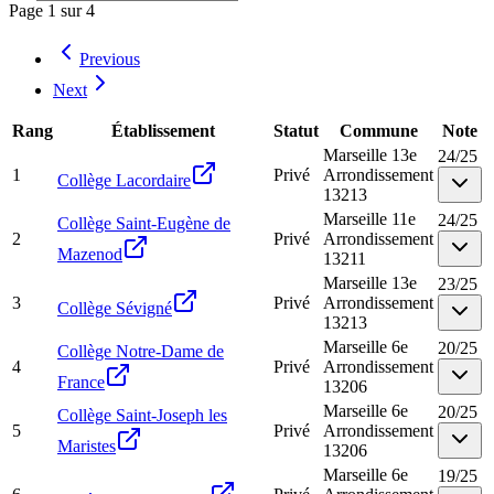
Page
1
sur
4
Previous
Next
Rang
Établissement
Statut
Commune
Note
Marseille 13e
24
/
25
1
Privé
Arrondissement
Collège Lacordaire
13213
Marseille 11e
24
/
25
Collège Saint-Eugène de
2
Privé
Arrondissement
Mazenod
13211
Marseille 13e
23
/
25
3
Privé
Arrondissement
Collège Sévigné
13213
Marseille 6e
20
/
25
Collège Notre-Dame de
4
Privé
Arrondissement
France
13206
Marseille 6e
20
/
25
Collège Saint-Joseph les
5
Privé
Arrondissement
Maristes
13206
Marseille 6e
19
/
25