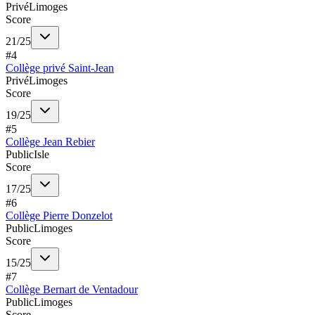
Privé
Limoges
Score
21
/
25
#
4
Collège privé Saint-Jean
Privé
Limoges
Score
19
/
25
#
5
Collège Jean Rebier
Public
Isle
Score
17
/
25
#
6
Collège Pierre Donzelot
Public
Limoges
Score
15
/
25
#
7
Collège Bernart de Ventadour
Public
Limoges
Score