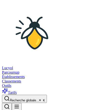
Lucyol
Parcoursup
Établissements
Classements
Outils
Tarifs
Recherche globale...
⌘
K