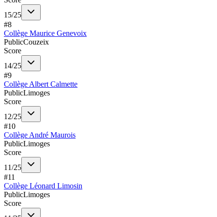
15
/
25
#
8
Collège Maurice Genevoix
Public
Couzeix
Score
14
/
25
#
9
Collège Albert Calmette
Public
Limoges
Score
12
/
25
#
10
Collège André Maurois
Public
Limoges
Score
11
/
25
#
11
Collège Léonard Limosin
Public
Limoges
Score