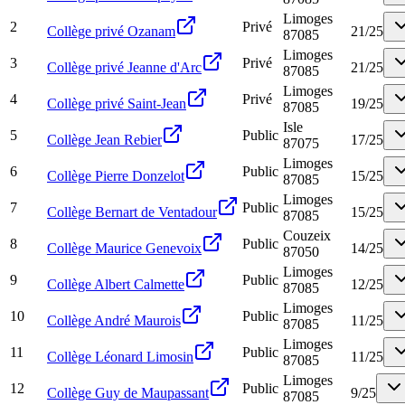
Limoges
2
Privé
Collège privé Ozanam
21
/
25
87085
Limoges
3
Privé
Collège privé Jeanne d'Arc
21
/
25
87085
Limoges
4
Privé
Collège privé Saint-Jean
19
/
25
87085
Isle
5
Public
Collège Jean Rebier
17
/
25
87075
Limoges
6
Public
Collège Pierre Donzelot
15
/
25
87085
Limoges
7
Public
Collège Bernart de Ventadour
15
/
25
87085
Couzeix
8
Public
Collège Maurice Genevoix
14
/
25
87050
Limoges
9
Public
Collège Albert Calmette
12
/
25
87085
Limoges
10
Public
Collège André Maurois
11
/
25
87085
Limoges
11
Public
Collège Léonard Limosin
11
/
25
87085
Limoges
12
Public
Collège Guy de Maupassant
9
/
25
87085