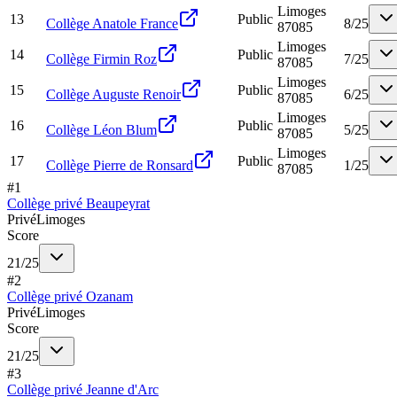
Limoges
13
Public
Collège Anatole France
8
/
25
87085
Limoges
14
Public
Collège Firmin Roz
7
/
25
87085
Limoges
15
Public
Collège Auguste Renoir
6
/
25
87085
Limoges
16
Public
Collège Léon Blum
5
/
25
87085
Limoges
17
Public
Collège Pierre de Ronsard
1
/
25
87085
#
1
Collège privé Beaupeyrat
Privé
Limoges
Score
21
/
25
#
2
Collège privé Ozanam
Privé
Limoges
Score
21
/
25
#
3
Collège privé Jeanne d'Arc