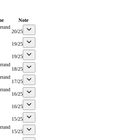
ne
Note
rrand
20
/
25
19
/
25
19
/
25
rrand
18
/
25
rrand
17
/
25
rrand
16
/
25
16
/
25
15
/
25
rrand
15
/
25