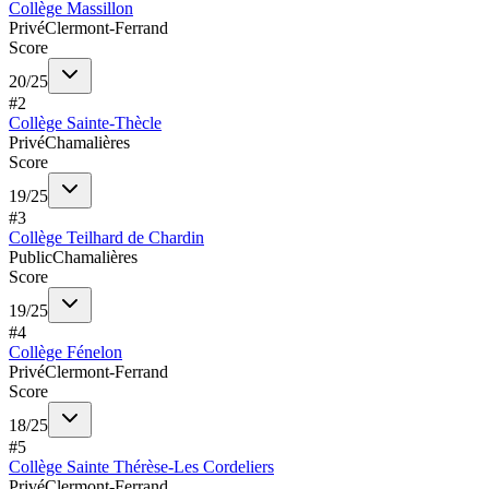
Collège Massillon
Privé
Clermont-Ferrand
Score
20
/
25
#
2
Collège Sainte-Thècle
Privé
Chamalières
Score
19
/
25
#
3
Collège Teilhard de Chardin
Public
Chamalières
Score
19
/
25
#
4
Collège Fénelon
Privé
Clermont-Ferrand
Score
18
/
25
#
5
Collège Sainte Thérèse-Les Cordeliers
Privé
Clermont-Ferrand