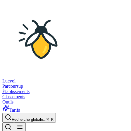
Lucyol
Parcoursup
Établissements
Classements
Outils
Tarifs
Recherche globale...
⌘
K