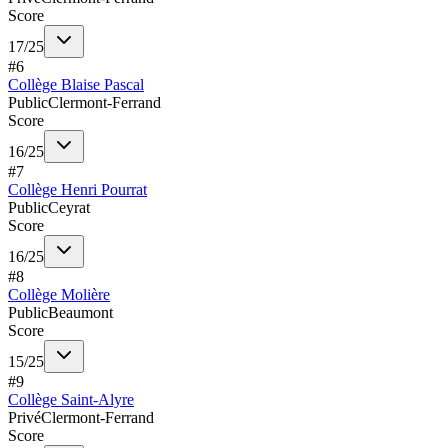
Score
17
/
25
#
6
Collège Blaise Pascal
Public
Clermont-Ferrand
Score
16
/
25
#
7
Collège Henri Pourrat
Public
Ceyrat
Score
16
/
25
#
8
Collège Molière
Public
Beaumont
Score
15
/
25
#
9
Collège Saint-Alyre
Privé
Clermont-Ferrand
Score