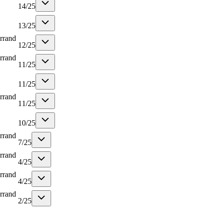
14
/
25
13
/
25
rrand
12
/
25
rrand
11
/
25
11
/
25
rrand
11
/
25
10
/
25
rrand
7
/
25
rrand
4
/
25
rrand
4
/
25
rrand
2
/
25