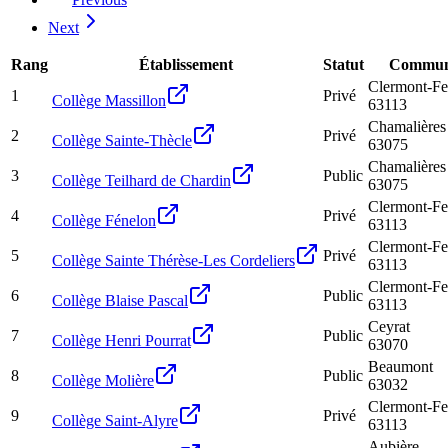
Next
Rang
Établissement
Statut
Commu
Clermont-Fe
1
Privé
Collège Massillon
63113
Chamalières
2
Privé
Collège Sainte-Thècle
63075
Chamalières
3
Public
Collège Teilhard de Chardin
63075
Clermont-Fe
4
Privé
Collège Fénelon
63113
Clermont-Fe
5
Privé
Collège Sainte Thérèse-Les Cordeliers
63113
Clermont-Fe
6
Public
Collège Blaise Pascal
63113
Ceyrat
7
Public
Collège Henri Pourrat
63070
Beaumont
8
Public
Collège Molière
63032
Clermont-Fe
9
Privé
Collège Saint-Alyre
63113
Aubière