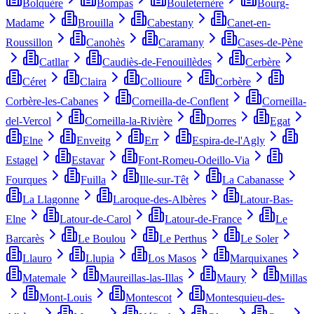
Bolquère
Bompas
Bouleternère
Bourg-
Madame
Brouilla
Cabestany
Canet-en-
Roussillon
Canohès
Caramany
Cases-de-Pène
Catllar
Caudiès-de-Fenouillèdes
Cerbère
Céret
Claira
Collioure
Corbère
Corbère-les-Cabanes
Corneilla-de-Conflent
Corneilla-
del-Vercol
Corneilla-la-Rivière
Dorres
Egat
Elne
Enveitg
Err
Espira-de-l'Agly
Estagel
Estavar
Font-Romeu-Odeillo-Via
Fourques
Fuilla
Ille-sur-Têt
La Cabanasse
La Llagonne
Laroque-des-Albères
Latour-Bas-
Elne
Latour-de-Carol
Latour-de-France
Le
Barcarès
Le Boulou
Le Perthus
Le Soler
Llauro
Llupia
Los Masos
Marquixanes
Matemale
Maureillas-las-Illas
Maury
Millas
Mont-Louis
Montescot
Montesquieu-des-