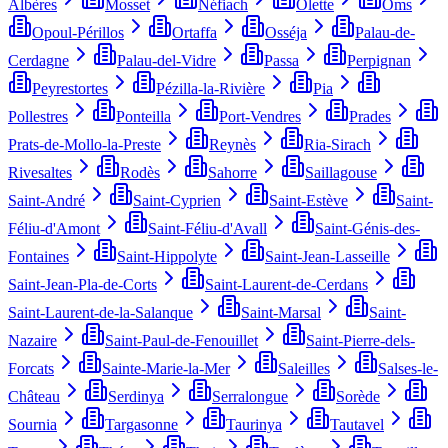
Albères
Mosset
Néfiach
Olette
Oms
Opoul-Périllos
Ortaffa
Osséja
Palau-de-
Cerdagne
Palau-del-Vidre
Passa
Perpignan
Peyrestortes
Pézilla-la-Rivière
Pia
Pollestres
Ponteilla
Port-Vendres
Prades
Prats-de-Mollo-la-Preste
Reynès
Ria-Sirach
Rivesaltes
Rodès
Sahorre
Saillagouse
Saint-André
Saint-Cyprien
Saint-Estève
Saint-
Féliu-d'Amont
Saint-Féliu-d'Avall
Saint-Génis-des-
Fontaines
Saint-Hippolyte
Saint-Jean-Lasseille
Saint-Jean-Pla-de-Corts
Saint-Laurent-de-Cerdans
Saint-Laurent-de-la-Salanque
Saint-Marsal
Saint-
Nazaire
Saint-Paul-de-Fenouillet
Saint-Pierre-dels-
Forcats
Sainte-Marie-la-Mer
Saleilles
Salses-le-
Château
Serdinya
Serralongue
Sorède
Sournia
Targasonne
Taurinya
Tautavel