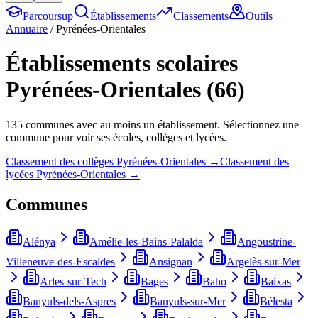
Parcoursup
Établissements
Classements
Outils
Annuaire
/
Pyrénées-Orientales
Établissements scolaires
Pyrénées-Orientales
(
66
)
135
commune
s
avec au moins un établissement. Sélectionnez une
commune pour voir ses écoles, collèges et lycées.
Classement des collèges
Pyrénées-Orientales
→
Classement des
lycées
Pyrénées-Orientales
→
Communes
Alénya
Amélie-les-Bains-Palalda
Angoustrine-
Villeneuve-des-Escaldes
Ansignan
Argelès-sur-Mer
Arles-sur-Tech
Bages
Baho
Baixas
Banyuls-dels-Aspres
Banyuls-sur-Mer
Bélesta