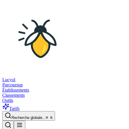
Lucyol
Parcoursup
Établissements
Classements
Outils
Tarifs
Recherche globale...
⌘
K