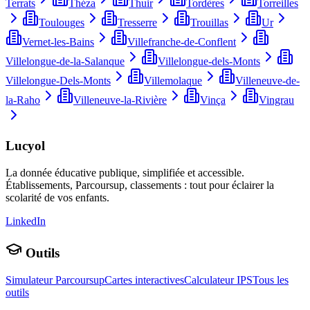
Terrats
Théza
Thuir
Tordères
Torreilles
Toulouges
Tresserre
Trouillas
Ur
Vernet-les-Bains
Villefranche-de-Conflent
Villelongue-de-la-Salanque
Villelongue-dels-Monts
Villelongue-Dels-Monts
Villemolaque
Villeneuve-de-
la-Raho
Villeneuve-la-Rivière
Vinça
Vingrau
Lucyol
La donnée éducative publique, simplifiée et accessible.
Établissements, Parcoursup, classements : tout pour éclairer la
scolarité de vos enfants.
LinkedIn
Outils
Simulateur Parcoursup
Cartes interactives
Calculateur IPS
Tous les
outils