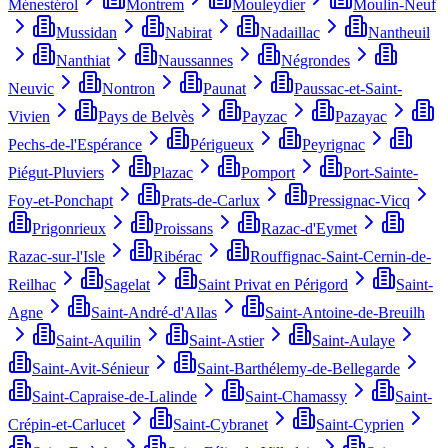
Ménestérol
Montrem
Mouleydier
Moulin-Neuf
Mussidan
Nabirat
Nadaillac
Nantheuil
Nanthiat
Naussannes
Négrondes
Neuvic
Nontron
Paunat
Paussac-et-Saint-
Vivien
Pays de Belvès
Payzac
Pazayac
Pechs-de-l'Espérance
Périgueux
Peyrignac
Piégut-Pluviers
Plazac
Pomport
Port-Sainte-
Foy-et-Ponchapt
Prats-de-Carlux
Pressignac-Vicq
Prigonrieux
Proissans
Razac-d'Eymet
Razac-sur-l'Isle
Ribérac
Rouffignac-Saint-Cernin-de-
Reilhac
Sagelat
Saint Privat en Périgord
Saint-
Agne
Saint-André-d'Allas
Saint-Antoine-de-Breuilh
Saint-Aquilin
Saint-Astier
Saint-Aulaye
Saint-Avit-Sénieur
Saint-Barthélemy-de-Bellegarde
Saint-Capraise-de-Lalinde
Saint-Chamassy
Saint-
Crépin-et-Carlucet
Saint-Cybranet
Saint-Cyprien