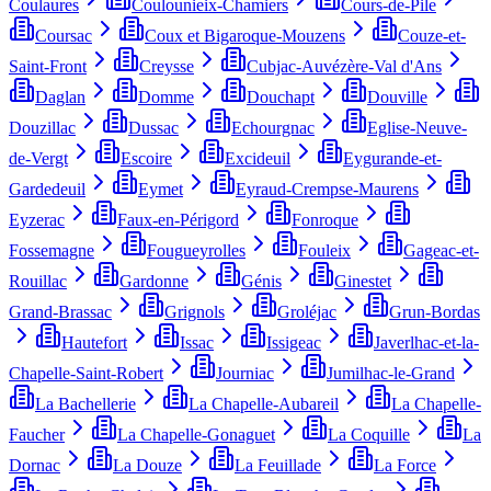
Coulaures
Coulounieix-Chamiers
Cours-de-Pile
Coursac
Coux et Bigaroque-Mouzens
Couze-et-
Saint-Front
Creysse
Cubjac-Auvézère-Val d'Ans
Daglan
Domme
Douchapt
Douville
Douzillac
Dussac
Echourgnac
Eglise-Neuve-
de-Vergt
Escoire
Excideuil
Eygurande-et-
Gardedeuil
Eymet
Eyraud-Crempse-Maurens
Eyzerac
Faux-en-Périgord
Fonroque
Fossemagne
Fougueyrolles
Fouleix
Gageac-et-
Rouillac
Gardonne
Génis
Ginestet
Grand-Brassac
Grignols
Groléjac
Grun-Bordas
Hautefort
Issac
Issigeac
Javerlhac-et-la-
Chapelle-Saint-Robert
Journiac
Jumilhac-le-Grand
La Bachellerie
La Chapelle-Aubareil
La Chapelle-
Faucher
La Chapelle-Gonaguet
La Coquille
La
Dornac
La Douze
La Feuillade
La Force