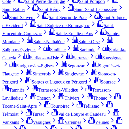
Côle
Saint-Pierre-de-Frugie
Saint-Pompon
Saint-Rabier
Saint-Rémy
Saint-Saud-Lacoussière
Saint-Sauveur
Saint-Seurin-de-Prats
Saint-Sulpice-
d'Excideuil
Saint-Sulpice-de-Roumagnac
Saint-
Vincent-de-Connezac
Sainte-Eulalie-d'Ans
Sainte-
Mondane
Sainte-Nathalène
Sainte-Orse
Salignac-Eyvigues
Sanilhac
Sarlande
Sarlat-la-
Canéda
Sarliac-sur-l'Isle
Sarrazac
Saussignac
Savignac-les-Eglises
Segonzac
Sigoulès-et-
Flaugeac
Simeyrols
Singleyrac
Siorac-en-
Périgord
Sorges et Ligueux en Périgord
Sourzac
Tamniès
Terrasson-la-Villedieu
Terrasson-
Lavilledieu
Thenon
Thiviers
Thonac
Tocane-Saint-Apre
Tourtoirac
Trélissac
Trémolat
Tursac
Val de Louyre et Caudeau
Vanxains
Varaignes
Varennes
Vélines