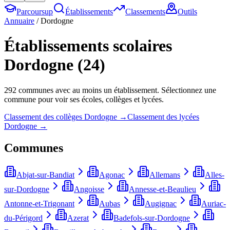
Parcoursup
Établissements
Classements
Outils
Annuaire
/
Dordogne
Établissements scolaires
Dordogne
(
24
)
292
commune
s
avec au moins un établissement. Sélectionnez une
commune pour voir ses écoles, collèges et lycées.
Classement des collèges
Dordogne
→
Classement des lycées
Dordogne
→
Communes
Abjat-sur-Bandiat
Agonac
Allemans
Alles-
sur-Dordogne
Angoisse
Annesse-et-Beaulieu
Antonne-et-Trigonant
Aubas
Augignac
Auriac-
du-Périgord
Azerat
Badefols-sur-Dordogne