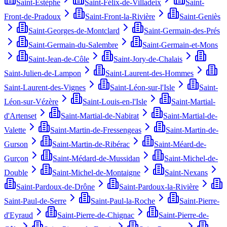
Saint-Estèphe
Saint-Félix-de-Villadeix
Saint-
Front-de-Pradoux
Saint-Front-la-Rivière
Saint-Geniès
Saint-Georges-de-Montclard
Saint-Germain-des-Prés
Saint-Germain-du-Salembre
Saint-Germain-et-Mons
Saint-Jean-de-Côle
Saint-Jory-de-Chalais
Saint-Julien-de-Lampon
Saint-Laurent-des-Hommes
Saint-Laurent-des-Vignes
Saint-Léon-sur-l'Isle
Saint-
Léon-sur-Vézère
Saint-Louis-en-l'Isle
Saint-Martial-
d'Artenset
Saint-Martial-de-Nabirat
Saint-Martial-de-
Valette
Saint-Martin-de-Fressengeas
Saint-Martin-de-
Gurson
Saint-Martin-de-Ribérac
Saint-Méard-de-
Gurçon
Saint-Médard-de-Mussidan
Saint-Michel-de-
Double
Saint-Michel-de-Montaigne
Saint-Nexans
Saint-Pardoux-de-Drône
Saint-Pardoux-la-Rivière
Saint-Paul-de-Serre
Saint-Paul-la-Roche
Saint-Pierre-
d'Eyraud
Saint-Pierre-de-Chignac
Saint-Pierre-de-