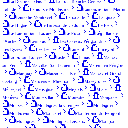
La Roche-Chalais
La Tour-Blanche-Cercles
Lalinde
Lamonzie-Montastruc
Lamonzie-Saint-Martin
Lamothe-Montravel
Lanouaille
Lanquais
Le Bugue
Le Buisson-de-Cadouin
Le Fleix
Le Lardin-Saint-Lazare
Le Pizou
Léguillac-de-
l'Auche
Lembras
Les Coteaux Périgourdins
Les Eyzies
Les Lèches
Limeuil
Limeyrat
Liorac-sur-Louyre
Lisle
Lunas
Manzac-
sur-Vern
Marcillac-Saint-Quentin
Mareuil en Périgord
Marquay
Marsac-sur-l'Isle
Mauzac-et-Grand-
Castang
Mauzens-et-Miremont
Mazeyrolles
Ménesplet
Mensignac
Meyrals
Mialet
Molières
Monbazillac
Monestier
Monpazier
Monsac
Montagnac-la-Crempse
Montagrier
Montazeau
Montcaret
Montferrand-du-Périgord
Montignac
Montignac-Lascaux
Montpon-