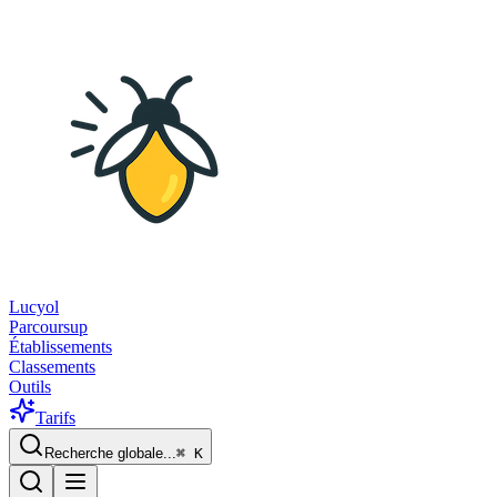
Lucyol
Parcoursup
Établissements
Classements
Outils
Tarifs
Recherche globale...
⌘
K