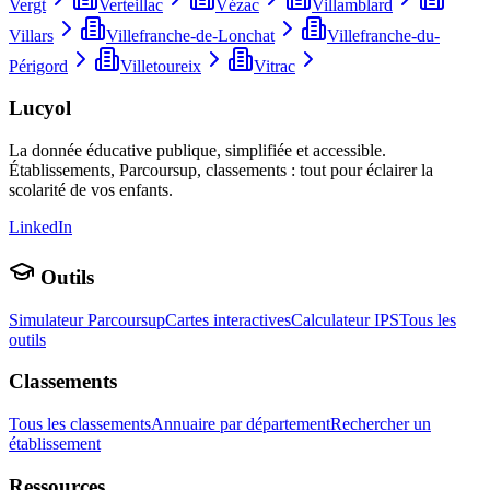
Vergt
Verteillac
Vézac
Villamblard
Villars
Villefranche-de-Lonchat
Villefranche-du-
Périgord
Villetoureix
Vitrac
Lucyol
La donnée éducative publique, simplifiée et accessible.
Établissements, Parcoursup, classements : tout pour éclairer la
scolarité de vos enfants.
LinkedIn
Outils
Simulateur Parcoursup
Cartes interactives
Calculateur IPS
Tous les
outils
Classements
Tous les classements
Annuaire par département
Rechercher un
établissement
Ressources