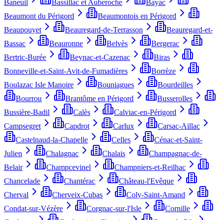
Baneuil
Bassillac et Auberoche
Bayac
Beaumont du Périgord
Beaumontois en Périgord
Beaupouyet
Beauregard-de-Terrasson
Beauregard-et-
Bassac
Beauronne
Belvès
Bergerac
Bertric-Burée
Beynac-et-Cazenac
Biras
Bonneville-et-Saint-Avit-de-Fumadières
Borrèze
Boulazac Isle Manoire
Bouniagues
Bourdeilles
Bourrou
Brantôme en Périgord
Busserolles
Bussière-Badil
Calès
Calviac-en-Périgord
Campsegret
Capdrot
Carlux
Carsac-Aillac
Castelnaud-la-Chapelle
Celles
Cénac-et-Saint-
Julien
Chalagnac
Chalais
Champagnac-de-
Belair
Champcevinel
Champniers-et-Reilhac
Chancelade
Chantérac
Château-l'Evêque
Cherval
Cherveix-Cubas
Coly-Saint-Amand
Condat-sur-Vézère
Corgnac-sur-l'Isle
Cornille